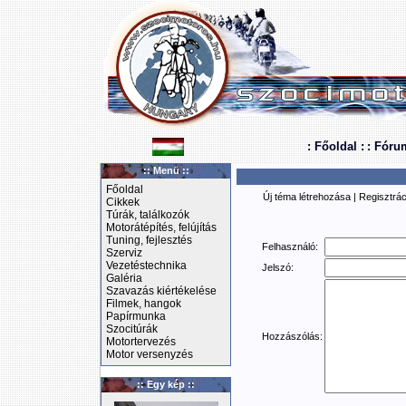
: Főoldal :
: Fóru
:: Menü ::
Főoldal
Új téma létrehozása
|
Regisztrác
Cikkek
Túrák, találkozók
Motorátépítés, felújítás
Tuning, fejlesztés
Felhasználó:
Szerviz
Vezetéstechnika
Jelszó:
Galéria
Szavazás kiértékelése
Filmek, hangok
Papírmunka
Szocitúrák
Hozzászólás:
Motortervezés
Motor versenyzés
:: Egy kép ::