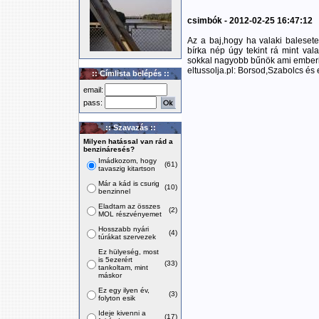
csimbók - 2012-02-25 16:47:12
Az a baj,hogy ha valaki balesetet
bírka nép úgy tekint rá mint val
sokkal nagyobb bűnök ami emberi 
eltussolja.pl: Borsod,Szabolcs és
:: Címlista belépés ::
email:
pass:
:: Szavazás ::
Milyen hatással van rád a
benzináresés?
Imádkozom, hogy
(61)
tavaszig kitartson
Már a kád is csurig
(10)
benzinnel
Eladtam az összes
(2)
MOL részvényemet
Hosszabb nyári
(4)
túrákat szervezek
Ez hülyeség, most
is 5ezerért
(33)
tankoltam, mint
máskor
Ez egy ilyen év,
(3)
folyton esik
Ideje kivenni a
(17)