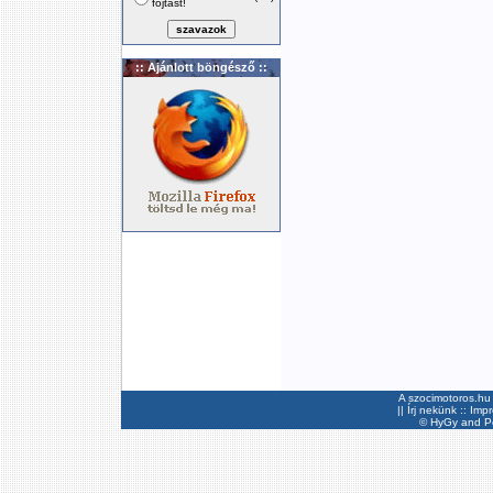
fojtást!
:: Ajánlott böngésző ::
A szocimotoros.hu 
||
Írj nekünk
::
Imp
©
HyGy
and Pee