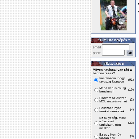
:: Címlista belépés ::
email:
pass:
:: Szavazás ::
Milyen hatással van rád a
benzináresés?
Imádkozom, hogy
(61)
tavaszig kitartson
Már a kád is csurig
(10)
benzinnel
Eladtam az összes
(2)
MOL részvényemet
Hosszabb nyári
(4)
túrákat szervezek
Ez hülyeség, most
is 5ezerért
(33)
tankoltam, mint
máskor
Ez egy ilyen év,
(3)
folyton esik