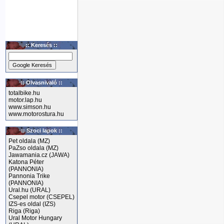
:: Keresés ::
:: Olvasnivaló ::
totalbike.hu
motor.lap.hu
www.simson.hu
www.motorostura.hu
:: Szoci lapok ::
Pet oldala (MZ)
PaZso oldala (MZ)
Jawamania.cz (JAWA)
Katona Péter
(PANNONIA)
Pannonia Trike
(PANNONIA)
Ural.hu (URAL)
Csepel motor (CSEPEL)
IZS-es oldal (IZS)
Riga (Riga)
Ural Motor Hungary