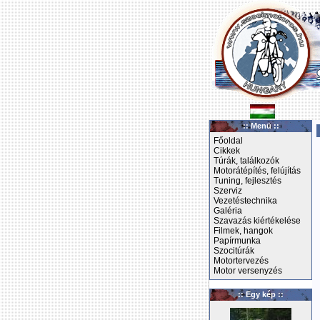
:: Menü ::
Főoldal
Cikkek
Túrák, találkozók
Motorátépítés, felújítás
Tuning, fejlesztés
Szerviz
Vezetéstechnika
Galéria
Szavazás kiértékelése
Filmek, hangok
Papírmunka
Szocitúrák
Motortervezés
Motor versenyzés
:: Egy kép ::