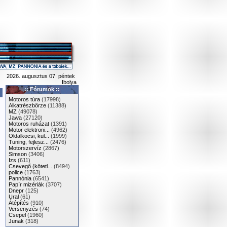
2026. augusztus 07. péntek
Ibolya
:: Fórumok ::
Motoros túra
(17998)
Alkatrészbörze
(11388)
MZ
(49078)
Jawa
(27120)
Motoros ruházat
(1391)
Motor elektroni...
(4962)
Oldalkocsi, kul...
(1999)
Tuning, fejlesz...
(2476)
Motorszervíz
(2867)
Simson
(3406)
Izs
(611)
Csevegő (kötetl...
(8494)
police
(1763)
Pannónia
(6541)
Papír mizériák
(3707)
Dnepr
(125)
Ural
(61)
Átépítés
(910)
Versenyzés
(74)
Csepel
(1960)
Junak
(318)