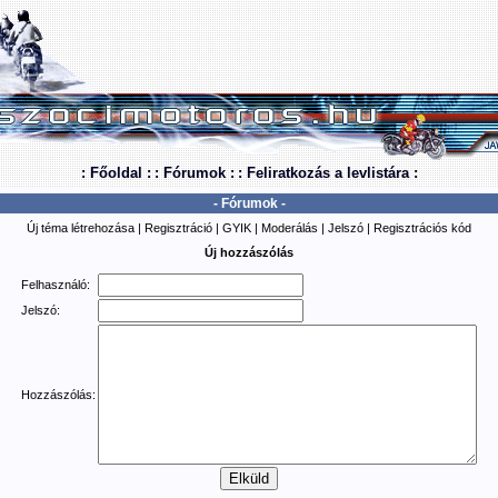
: Főoldal :
: Fórumok :
: Feliratkozás a levlistára :
- Fórumok -
Új téma létrehozása
|
Regisztráció
|
GYIK
|
Moderálás
|
Jelszó
|
Regisztrációs kód
Új hozzászólás
Felhasználó:
Jelszó:
Hozzászólás: