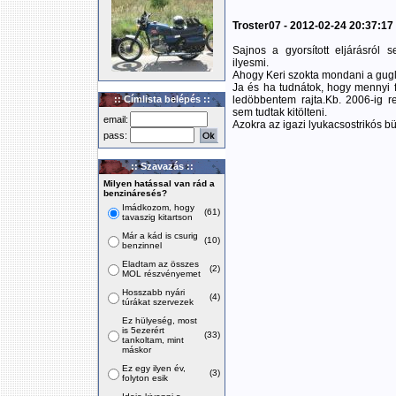
Troster07 - 2012-02-24 20:37:17
Sajnos a gyorsított eljárásró
ilyesmi.
Ahogy Keri szokta mondani a gugli 
Ja és ha tudnátok, hogy mennyi 
:: Címlista belépés ::
ledöbbentem rajta.Kb. 2006-ig r
sem tudtak kitölteni.
email:
Azokra az igazi lyukacsostrikós
pass:
:: Szavazás ::
Milyen hatással van rád a
benzináresés?
Imádkozom, hogy
(61)
tavaszig kitartson
Már a kád is csurig
(10)
benzinnel
Eladtam az összes
(2)
MOL részvényemet
Hosszabb nyári
(4)
túrákat szervezek
Ez hülyeség, most
is 5ezerért
(33)
tankoltam, mint
máskor
Ez egy ilyen év,
(3)
folyton esik