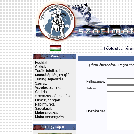
: Főoldal :
: Fóru
:: Menü ::
Főoldal
Új téma létrehozása
|
Regisztrác
Cikkek
Túrák, találkozók
Motorátépítés, felújítás
Tuning, fejlesztés
Felhasználó:
Szerviz
Vezetéstechnika
Jelszó:
Galéria
Szavazás kiértékelése
Filmek, hangok
Papírmunka
Szocitúrák
Hozzászólás:
Motortervezés
Motor versenyzés
:: Egy kép ::