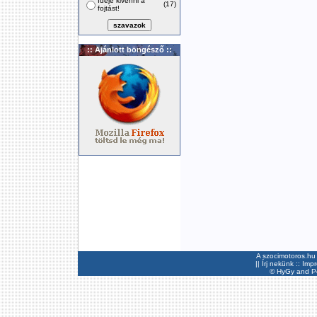
Ideje kivenni a
(17)
fojtást!
:: Ajánlott böngésző ::
A szocimotoros.hu 
||
Írj nekünk
::
Imp
©
HyGy
and Pee