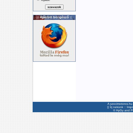
:: Ajánlott böngésző ::
A szocimotoros.hu 
||
Írj nekünk
::
Imp
©
HyGy
and Pee