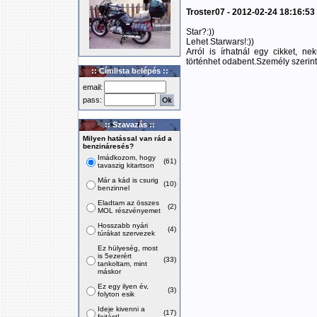
Troster07 - 2012-02-24 18:16:53
Star?:))
Lehet Starwars!:))
Arról is írhatnál egy cikket, 
történhet odabent.Személy szerint
:: Címlista belépés ::
email:
pass:
:: Szavazás ::
Milyen hatással van rád a
benzináresés?
Imádkozom, hogy
(61)
tavaszig kitartson
Már a kád is csurig
(10)
benzinnel
Eladtam az összes
(2)
MOL részvényemet
Hosszabb nyári
(4)
túrákat szervezek
Ez hülyeség, most
is 5ezerért
(33)
tankoltam, mint
máskor
Ez egy ilyen év,
(3)
folyton esik
Ideje kivenni a
(17)
fojtást!