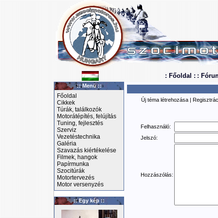
: Főoldal :
: Fóru
:: Menü ::
Főoldal
Új téma létrehozása
|
Regisztrác
Cikkek
Túrák, találkozók
Motorátépítés, felújítás
Tuning, fejlesztés
Felhasználó:
Szerviz
Vezetéstechnika
Jelszó:
Galéria
Szavazás kiértékelése
Filmek, hangok
Papírmunka
Szocitúrák
Hozzászólás:
Motortervezés
Motor versenyzés
:: Egy kép ::