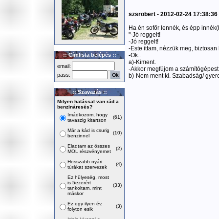
szsrobert - 2012-02-24 17:38:36
Ha én sofőr lennék, és épp innék(
"-Jó reggelt!
-Jó reggelt!
-Este ittam, nézzük meg, biztosan
:: Címlista belépés ::
-Ok..
a)-Kiment.
email:
-Akkor megfújom a számítógépest 
pass:
b)-Nem ment ki. Szabadság/ gyere 
:: Szavazás ::
Milyen hatással van rád a
benzináresés?
Imádkozom, hogy
(61)
tavaszig kitartson
Már a kád is csurig
(10)
benzinnel
Eladtam az összes
(2)
MOL részvényemet
Hosszabb nyári
(4)
túrákat szervezek
Ez hülyeség, most
is 5ezerért
(33)
tankoltam, mint
máskor
Ez egy ilyen év,
(3)
folyton esik