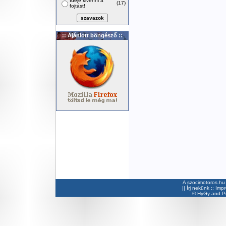
Ideje kivenni a
(17)
fojtást!
:: Ajánlott böngésző ::
A szocimotoros.hu 
||
Írj nekünk
::
Imp
©
HyGy
and Pee