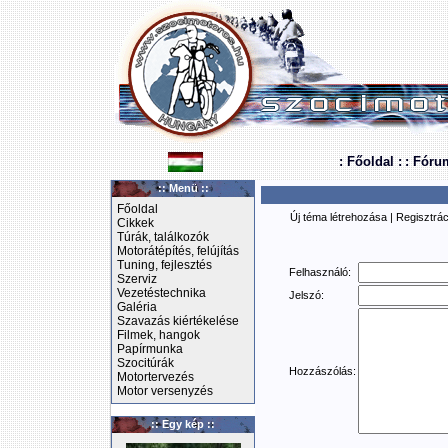
: Főoldal :
: Fóru
:: Menü ::
Főoldal
Új téma létrehozása
|
Regisztrác
Cikkek
Túrák, találkozók
Motorátépítés, felújítás
Tuning, fejlesztés
Felhasználó:
Szerviz
Vezetéstechnika
Jelszó:
Galéria
Szavazás kiértékelése
Filmek, hangok
Papírmunka
Szocitúrák
Hozzászólás:
Motortervezés
Motor versenyzés
:: Egy kép ::