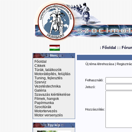
: Főoldal :
: Fóru
:: Menü ::
Főoldal
Új téma létrehozása
|
Regisztrác
Cikkek
Túrák, találkozók
Motorátépítés, felújítás
Tuning, fejlesztés
Felhasználó:
Szerviz
Vezetéstechnika
Jelszó:
Galéria
Szavazás kiértékelése
Filmek, hangok
Papírmunka
Szocitúrák
Hozzászólás:
Motortervezés
Motor versenyzés
:: Egy kép ::