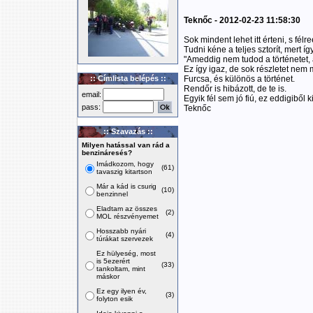
Teknőc - 2012-02-23 11:58:30
Sok mindent lehet itt érteni, s félreé
Tudni kéne a teljes sztorít, mert íg
"Ameddig nem tudod a történetet, 
Ez így igaz, de sok részletet nem m
:: Címlista belépés ::
Furcsa, és különös a történet.
Rendőr is hibázott, de te is.
email:
Egyik fél sem jó fiú, ez eddigiből
pass:
Teknőc
:: Szavazás ::
Milyen hatással van rád a
benzináresés?
Imádkozom, hogy
(61)
tavaszig kitartson
Már a kád is csurig
(10)
benzinnel
Eladtam az összes
(2)
MOL részvényemet
Hosszabb nyári
(4)
túrákat szervezek
Ez hülyeség, most
is 5ezerért
(33)
tankoltam, mint
máskor
Ez egy ilyen év,
(3)
folyton esik