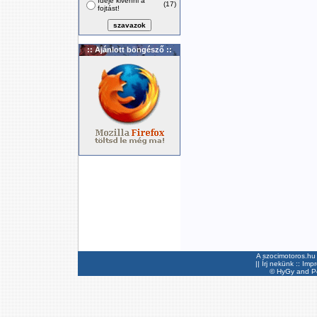
Ideje kivenni a
(17)
fojtást!
:: Ajánlott böngésző ::
A szocimotoros.hu 
||
Írj nekünk
::
Imp
©
HyGy
and Pee