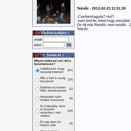
Teknőc - 2012-02-23 11:51:30
-Cserbenhagyás? Hol?
-nem tünt fel, lehet hogy visszább
De ott már Rendőr, nem rendőr....
Teknőc
:: Címlista belépés ::
email:
pass:
:: Szavazás ::
Milyen hatással van rád a
benzináresés?
Imádkozom, hogy
(61)
tavaszig kitartson
Már a kád is csurig
(10)
benzinnel
Eladtam az összes
(2)
MOL részvényemet
Hosszabb nyári
(4)
túrákat szervezek
Ez hülyeség, most
is 5ezerért
(33)
tankoltam, mint
máskor
Ez egy ilyen év,
(3)
folyton esik