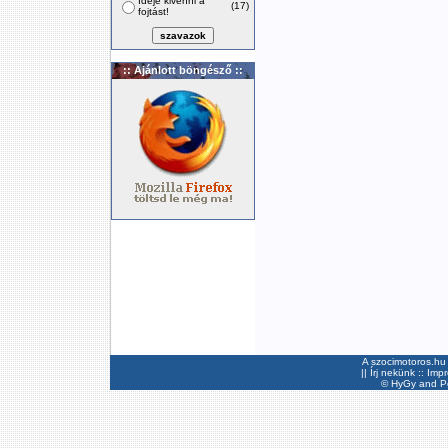
Ideje kivenni a
(17)
fojtást!
:: Ajánlott böngésző ::
A szocimotoros.hu 
||
Írj nekünk
::
Imp
©
HyGy
and Pee