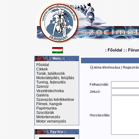
: Főoldal :
: Fóru
:: Menü ::
Főoldal
Új téma létrehozása
|
Regisztrác
Cikkek
Túrák, találkozók
Motorátépítés, felújítás
Tuning, fejlesztés
Felhasználó:
Szerviz
Vezetéstechnika
Jelszó:
Galéria
Szavazás kiértékelése
Filmek, hangok
Papírmunka
Szocitúrák
Hozzászólás:
Motortervezés
Motor versenyzés
:: Egy kép ::