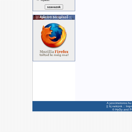
:: Ajánlott böngésző ::
A szocimotoros.hu 
||
Írj nekünk
::
Imp
©
HyGy
and Pee