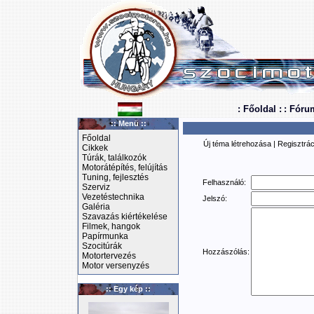
: Főoldal :
: Fóru
:: Menü ::
Főoldal
Új téma létrehozása
|
Regisztrác
Cikkek
Túrák, találkozók
Motorátépítés, felújítás
Tuning, fejlesztés
Felhasználó:
Szerviz
Vezetéstechnika
Jelszó:
Galéria
Szavazás kiértékelése
Filmek, hangok
Papírmunka
Szocitúrák
Hozzászólás:
Motortervezés
Motor versenyzés
:: Egy kép ::