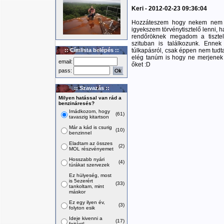
Keri - 2012-02-23 09:36:04
Hozzáteszem hogy nekem nem s
igyekszem törvénytisztelő lenni, 
rendőröknek megadom a tisztele
szituban is találkozunk. Enne
:: Címlista belépés ::
túlkapásról, csak éppen nem tudta
elég tanúm is hogy ne merjenek 
email:
őket :D
pass:
:: Szavazás ::
Milyen hatással van rád a
benzináresés?
Imádkozom, hogy
(61)
tavaszig kitartson
Már a kád is csurig
(10)
benzinnel
Eladtam az összes
(2)
MOL részvényemet
Hosszabb nyári
(4)
túrákat szervezek
Ez hülyeség, most
is 5ezerért
(33)
tankoltam, mint
máskor
Ez egy ilyen év,
(3)
folyton esik
Ideje kivenni a
(17)
fojtást!