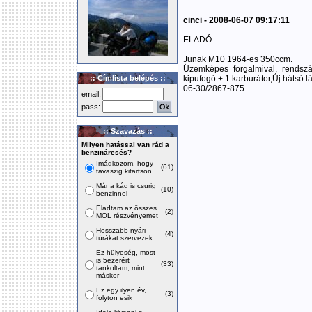
cinci - 2008-06-07 09:17:11
ELADÓ
Junak M10 1964-es 350ccm.
Üzemképes forgalmival, rendszá
:: Címlista belépés ::
kipufogó + 1 karburátor,Új hátsó 
06-30/2867-875
email:
pass:
:: Szavazás ::
Milyen hatással van rád a
benzináresés?
Imádkozom, hogy
(61)
tavaszig kitartson
Már a kád is csurig
(10)
benzinnel
Eladtam az összes
(2)
MOL részvényemet
Hosszabb nyári
(4)
túrákat szervezek
Ez hülyeség, most
is 5ezerért
(33)
tankoltam, mint
máskor
Ez egy ilyen év,
(3)
folyton esik