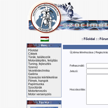
: Főoldal :
: Fóru
:: Menü ::
Főoldal
Új téma létrehozása
|
Regisztrác
Cikkek
Túrák, találkozók
Motorátépítés, felújítás
Tuning, fejlesztés
Felhasználó:
Szerviz
Vezetéstechnika
Jelszó:
Galéria
Szavazás kiértékelése
Filmek, hangok
Papírmunka
Szocitúrák
Hozzászólás:
Motortervezés
Motor versenyzés
:: Egy kép ::