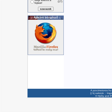
Ideje kivenni a
(17)
fojtást!
:: Ajánlott böngésző ::
A szocimotoros.hu 
||
Írj nekünk
::
Imp
©
HyGy
and Pee