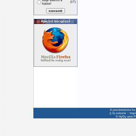
Ideje kivenni a
(17)
fojtást!
:: Ajánlott böngésző ::
A szocimotoros.hu 
||
Írj nekünk
::
Imp
©
HyGy
and Pee