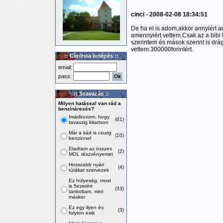
cinci - 2008-02-08 18:34:51
De ha el is adom,akkor annyiért 
amennyiért vettem.Csak az a bibi
szerintem és mások szerint is drá
vettem.300000forintért.
:: Címlista belépés ::
email:
pass:
:: Szavazás ::
Milyen hatással van rád a
benzináresés?
Imádkozom, hogy
(61)
tavaszig kitartson
Már a kád is csurig
(10)
benzinnel
Eladtam az összes
(2)
MOL részvényemet
Hosszabb nyári
(4)
túrákat szervezek
Ez hülyeség, most
is 5ezerért
(33)
tankoltam, mint
máskor
Ez egy ilyen év,
(3)
folyton esik