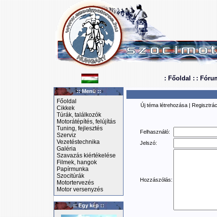
: Főoldal :
: Fóru
:: Menü ::
Főoldal
Új téma létrehozása
|
Regisztrác
Cikkek
Túrák, találkozók
Motorátépítés, felújítás
Tuning, fejlesztés
Felhasználó:
Szerviz
Vezetéstechnika
Jelszó:
Galéria
Szavazás kiértékelése
Filmek, hangok
Papírmunka
Szocitúrák
Hozzászólás:
Motortervezés
Motor versenyzés
:: Egy kép ::