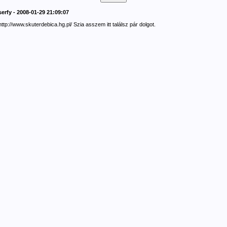
serfy - 2008-01-29 21:09:07
http://www.skuterdebica.hg.pl/ Szia asszem itt találsz pár dolgot.