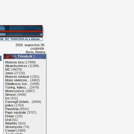
2026. augusztus 06.
csütörtök
Berta, Bettina
:: Fórumok ::
Motoros túra
(17998)
Alkatrészbörze
(11388)
MZ
(49078)
Jawa
(27120)
Motoros ruházat
(1391)
Motor elektroni...
(4962)
Oldalkocsi, kul...
(1999)
Tuning, fejlesz...
(2476)
Motorszervíz
(2867)
Simson
(3406)
Izs
(611)
Csevegő (kötetl...
(8494)
police
(1763)
Pannónia
(6541)
Papír mizériák
(3707)
Dnepr
(125)
Ural
(61)
Átépítés
(910)
Versenyzés
(74)
Csepel
(1960)