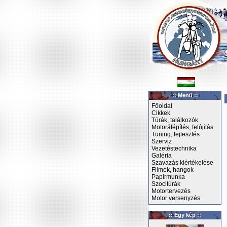
:: Menü ::
Főoldal
Cikkek
Túrák, találkozók
Motorátépítés, felújítás
Tuning, fejlesztés
Szerviz
Vezetéstechnika
Galéria
Szavazás kiértékelése
Filmek, hangok
Papírmunka
Szocitúrák
Motortervezés
Motor versenyzés
:: Egy kép ::