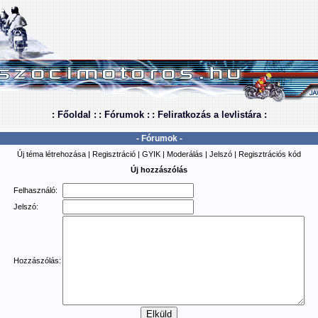
: Főoldal :
: Fórumok :
: Feliratkozás a levlistára :
- Fórumok -
Új téma létrehozása
|
Regisztráció
|
GYIK
|
Moderálás
|
Jelszó
|
Regisztrációs kód
Új hozzászólás
Felhasználó:
Jelszó:
Hozzászólás: