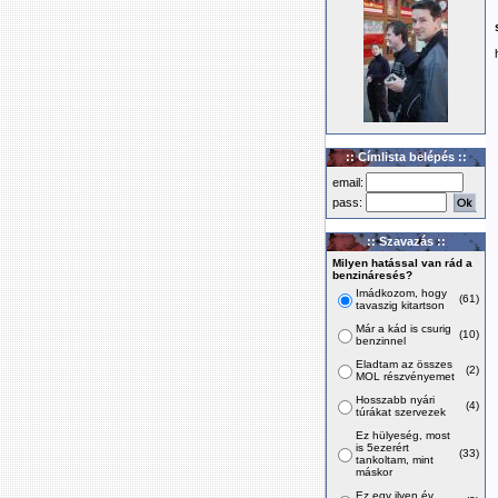
:: Címlista belépés ::
email:
pass:
:: Szavazás ::
Milyen hatással van rád a
benzináresés?
Imádkozom, hogy
(61)
tavaszig kitartson
Már a kád is csurig
(10)
benzinnel
Eladtam az összes
(2)
MOL részvényemet
Hosszabb nyári
(4)
túrákat szervezek
Ez hülyeség, most
is 5ezerért
(33)
tankoltam, mint
máskor
Ez egy ilyen év,