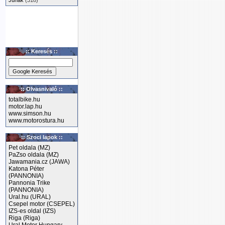
Junak
(318)
:: Keresés ::
:: Olvasnivaló ::
totalbike.hu
motor.lap.hu
www.simson.hu
www.motorostura.hu
:: Szoci lapok ::
Pet oldala (MZ)
PaZso oldala (MZ)
Jawamania.cz (JAWA)
Katona Péter
(PANNONIA)
Pannonia Trike
(PANNONIA)
Ural.hu (URAL)
Csepel motor (CSEPEL)
IZS-es oldal (IZS)
Riga (Riga)