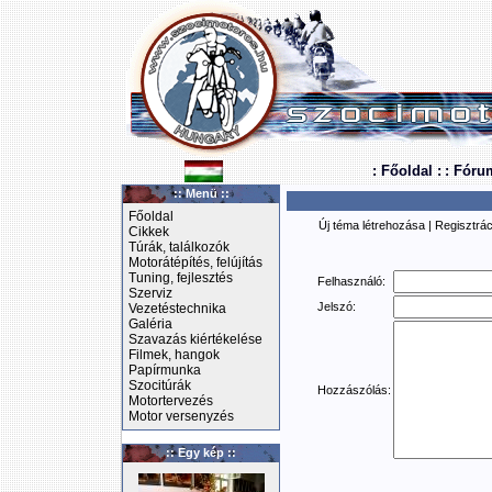
: Főoldal :
: Fóru
:: Menü ::
Főoldal
Új téma létrehozása
|
Regisztrác
Cikkek
Túrák, találkozók
Motorátépítés, felújítás
Tuning, fejlesztés
Felhasználó:
Szerviz
Jelszó:
Vezetéstechnika
Galéria
Szavazás kiértékelése
Filmek, hangok
Papírmunka
Szocitúrák
Hozzászólás:
Motortervezés
Motor versenyzés
:: Egy kép ::