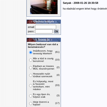
Satyak - 2008-01-26 18:30:58
ha eladnád engem lehet hogy érdekel
:: Címlista belépés ::
email:
pass:
:: Szavazás ::
Milyen hatással van rád a
benzináresés?
Imádkozom, hogy
(61)
tavaszig kitartson
Már a kád is csurig
(10)
benzinnel
Eladtam az összes
(2)
MOL részvényemet
Hosszabb nyári
(4)
túrákat szervezek
Ez hülyeség, most
is 5ezerért
(33)
tankoltam, mint
máskor
Ez egy ilyen év,
(3)
folyton esik
Ideje kivenni a
(17)
fojtást!