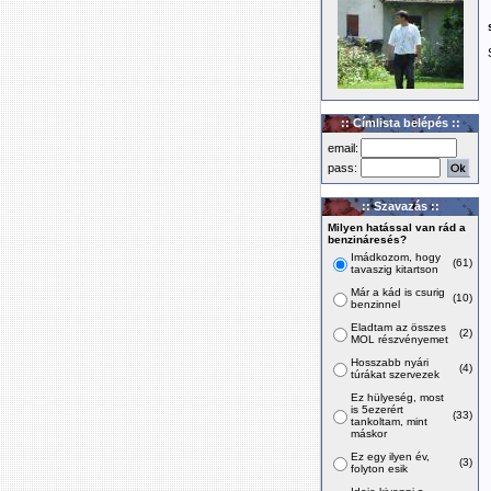
:: Címlista belépés ::
email:
pass:
:: Szavazás ::
Milyen hatással van rád a
benzináresés?
Imádkozom, hogy
(61)
tavaszig kitartson
Már a kád is csurig
(10)
benzinnel
Eladtam az összes
(2)
MOL részvényemet
Hosszabb nyári
(4)
túrákat szervezek
Ez hülyeség, most
is 5ezerért
(33)
tankoltam, mint
máskor
Ez egy ilyen év,
(3)
folyton esik