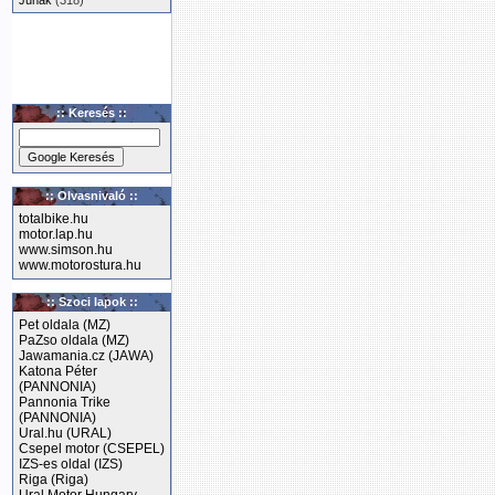
Junak
(318)
:: Keresés ::
:: Olvasnivaló ::
totalbike.hu
motor.lap.hu
www.simson.hu
www.motorostura.hu
:: Szoci lapok ::
Pet oldala (MZ)
PaZso oldala (MZ)
Jawamania.cz (JAWA)
Katona Péter
(PANNONIA)
Pannonia Trike
(PANNONIA)
Ural.hu (URAL)
Csepel motor (CSEPEL)
IZS-es oldal (IZS)
Riga (Riga)