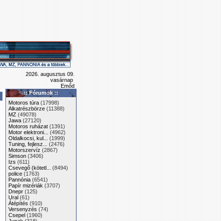
2026. augusztus 09.
vasárnap
Emőd
:: Fórumok ::
Motoros túra
(17998)
Alkatrészbörze
(11388)
MZ
(49078)
Jawa
(27120)
Motoros ruházat
(1391)
Motor elektroni...
(4962)
Oldalkocsi, kul...
(1999)
Tuning, fejlesz...
(2476)
Motorszervíz
(2867)
Simson
(3406)
Izs
(611)
Csevegő (kötetl...
(8494)
police
(1763)
Pannónia
(6541)
Papír mizériák
(3707)
Dnepr
(125)
Ural
(61)
Átépítés
(910)
Versenyzés
(74)
Csepel
(1960)