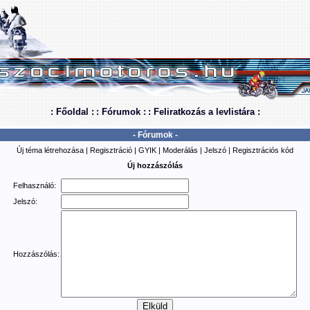
: Főoldal :
: Fórumok :
: Feliratkozás a levlistára :
- Fórumok -
Új téma létrehozása
|
Regisztráció
|
GYIK
|
Moderálás
|
Jelszó
|
Regisztrációs kód
Új hozzászólás
Felhasználó:
Jelszó:
Hozzászólás: