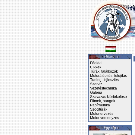
:: Menü ::
Főoldal
Cikkek
Túrák, találkozók
Motorátépítés, felújítás
Tuning, fejlesztés
Szerviz
Vezetéstechnika
Galéria
Szavazás kiértékelése
Filmek, hangok
Papírmunka
Szocitúrák
Motortervezés
Motor versenyzés
:: Egy kép ::