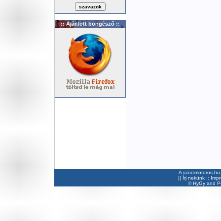
:: Ajánlott böngésző ::
A szocimotoros.hu 
||
Írj nekünk
::
Imp
©
HyGy
and Pee