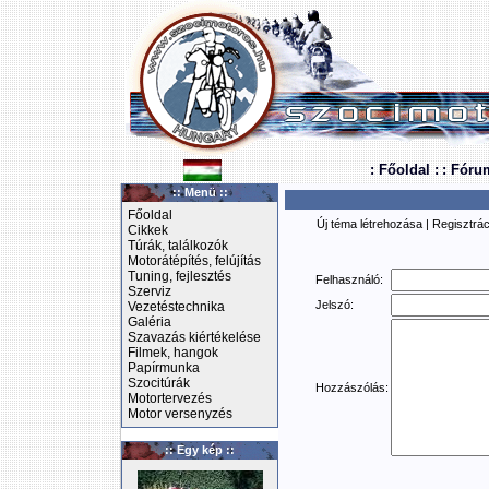
: Főoldal :
: Fóru
:: Menü ::
Főoldal
Új téma létrehozása
|
Regisztrác
Cikkek
Túrák, találkozók
Motorátépítés, felújítás
Tuning, fejlesztés
Felhasználó:
Szerviz
Jelszó:
Vezetéstechnika
Galéria
Szavazás kiértékelése
Filmek, hangok
Papírmunka
Szocitúrák
Hozzászólás:
Motortervezés
Motor versenyzés
:: Egy kép ::