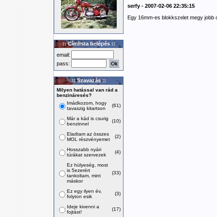
serfy - 2007-02-06 22:35:15
Egy 16mm-es blokkszelet megy jobb ol
:: Címlista belépés ::
email:
pass:
:: Szavazás ::
Milyen hatással van rád a
benzináresés?
Imádkozom, hogy
(61)
tavaszig kitartson
Már a kád is csurig
(10)
benzinnel
Eladtam az összes
(2)
MOL részvényemet
Hosszabb nyári
(4)
túrákat szervezek
Ez hülyeség, most
is 5ezerért
(33)
tankoltam, mint
máskor
Ez egy ilyen év,
(3)
folyton esik
Ideje kivenni a
(17)
fojtást!