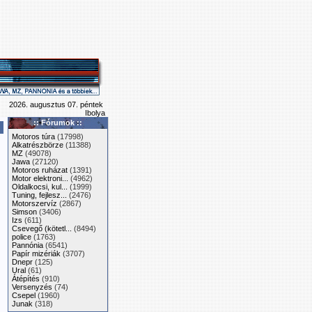
2026. augusztus 07. péntek
Ibolya
:: Fórumok ::
Motoros túra
(17998)
Alkatrészbörze
(11388)
MZ
(49078)
Jawa
(27120)
Motoros ruházat
(1391)
Motor elektroni...
(4962)
Oldalkocsi, kul...
(1999)
Tuning, fejlesz...
(2476)
Motorszervíz
(2867)
Simson
(3406)
Izs
(611)
Csevegő (kötetl...
(8494)
police
(1763)
Pannónia
(6541)
Papír mizériák
(3707)
Dnepr
(125)
Ural
(61)
Átépítés
(910)
Versenyzés
(74)
Csepel
(1960)
Junak
(318)