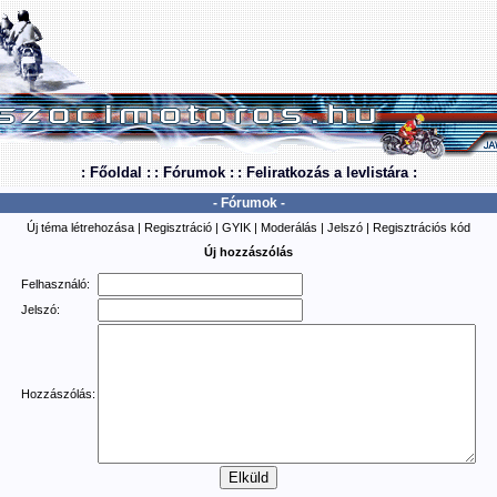
: Főoldal :
: Fórumok :
: Feliratkozás a levlistára :
- Fórumok -
Új téma létrehozása
|
Regisztráció
|
GYIK
|
Moderálás
|
Jelszó
|
Regisztrációs kód
Új hozzászólás
Felhasználó:
Jelszó:
Hozzászólás: