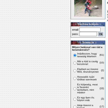
:: Címlista belépés ::
email:
pass:
:: Szavazás ::
Milyen hatással van rád a
benzináresés?
Imádkozom, hogy
(61)
tavaszig kitartson
Már a kád is csurig
(10)
benzinnel
Eladtam az összes
(2)
MOL részvényemet
Hosszabb nyári
(4)
túrákat szervezek
Ez hülyeség, most
is 5ezerért
(33)
tankoltam, mint
máskor
Ez egy ilyen év,
(3)
folyton esik
Ideje kivenni a
(17)
fojtást!