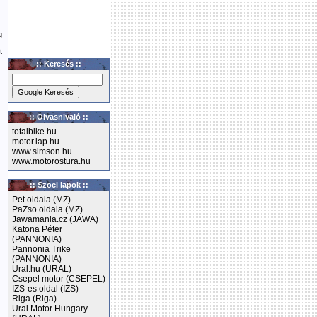
g
t
:: Keresés ::
:: Olvasnivaló ::
totalbike.hu
motor.lap.hu
www.simson.hu
www.motorostura.hu
:: Szoci lapok ::
Pet oldala (MZ)
PaZso oldala (MZ)
Jawamania.cz (JAWA)
Katona Péter
(PANNONIA)
Pannonia Trike
(PANNONIA)
Ural.hu (URAL)
Csepel motor (CSEPEL)
IZS-es oldal (IZS)
Riga (Riga)
Ural Motor Hungary