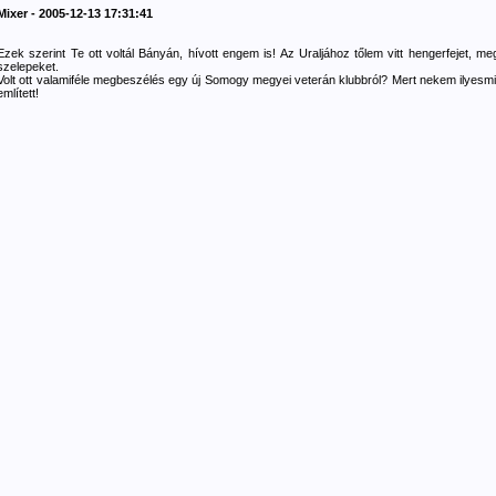
Mixer - 2005-12-13 17:31:41
Ezek szerint Te ott voltál Bányán, hívott engem is! Az Uraljához tőlem vitt hengerfejet, me
szelepeket.
Volt ott valamiféle megbeszélés egy új Somogy megyei veterán klubbról? Mert nekem ilyesmi
említett!