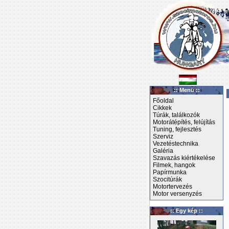
:: Menü ::
Főoldal
Cikkek
Túrák, találkozók
Motorátépítés, felújítás
Tuning, fejlesztés
Szerviz
Vezetéstechnika
Galéria
Szavazás kiértékelése
Filmek, hangok
Papírmunka
Szocitúrák
Motortervezés
Motor versenyzés
:: Egy kép ::