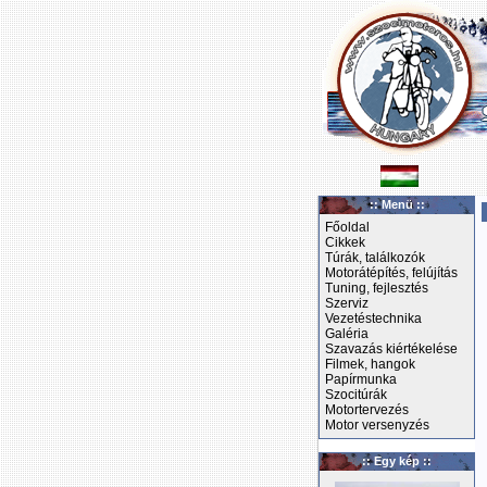
:: Menü ::
Főoldal
Cikkek
Túrák, találkozók
Motorátépítés, felújítás
Tuning, fejlesztés
Szerviz
Vezetéstechnika
Galéria
Szavazás kiértékelése
Filmek, hangok
Papírmunka
Szocitúrák
Motortervezés
Motor versenyzés
:: Egy kép ::