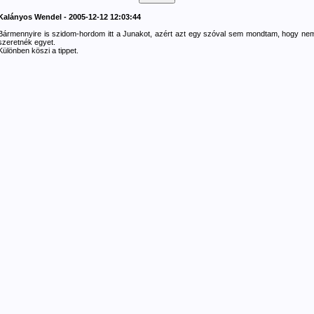
Kalányos Wendel - 2005-12-12 12:03:44
Bármennyire is szidom-hordom itt a Junakot, azért azt egy szóval sem mondtam, hogy ne
szeretnék egyet.
Különben köszi a tippet.