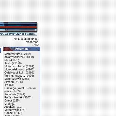
2026. augusztus 09.
vasárnap
Emőd
:: Fórumok ::
Motoros túra
(17998)
Alkatrészbörze
(11388)
MZ
(49078)
Jawa
(27120)
Motoros ruházat
(1391)
Motor elektroni...
(4962)
Oldalkocsi, kul...
(1999)
Tuning, fejlesz...
(2476)
Motorszervíz
(2867)
Simson
(3406)
Izs
(611)
Csevegő (kötetl...
(8494)
police
(1763)
Pannónia
(6541)
Papír mizériák
(3707)
Dnepr
(125)
Ural
(61)
Átépítés
(910)
Versenyzés
(74)
Csepel
(1960)