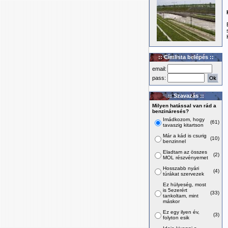
:: Címlista belépés ::
email:
pass:
:: Szavazás ::
Milyen hatással van rád a
benzináresés?
Imádkozom, hogy
(61)
tavaszig kitartson
Már a kád is csurig
(10)
benzinnel
Eladtam az összes
(2)
MOL részvényemet
Hosszabb nyári
(4)
túrákat szervezek
Ez hülyeség, most
is 5ezerért
(33)
tankoltam, mint
máskor
Ez egy ilyen év,
(3)
folyton esik