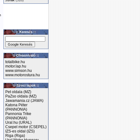
Junak
(318)
m
:: Keresés ::
:: Olvasnivaló ::
totalbike.hu
motor.lap.hu
www.simson.hu
www.motorostura.hu
:: Szoci lapok ::
Pet oldala (MZ)
PaZso oldala (MZ)
Jawamania.cz (JAWA)
Katona Péter
(PANNONIA)
Pannonia Trike
(PANNONIA)
Ural.hu (URAL)
Csepel motor (CSEPEL)
IZS-es oldal (IZS)
Riga (Riga)