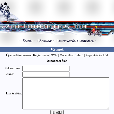
: Főoldal :
: Fórumok :
: Feliratkozás a levlistára :
- Fórumok -
Új téma létrehozása
|
Regisztráció
|
GYIK
|
Moderálás
|
Jelszó
|
Regisztrációs kód
Új hozzászólás
Felhasználó:
Jelszó:
Hozzászólás: