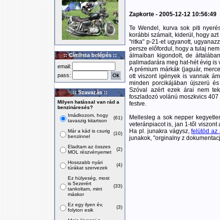
Zapkorte - 2005-12-12 10:56:49
Te Wendel, kurva sok piti nyer
korábbi számait, kiderül, hogy azt
"ritka" p-21-et ugyanott, ugyanaz
persze előfordul, hogy a tulaj ne
:: Címlista belépés ::
álmaiban kigondolt, de általába
palimadarára meg hat-hét évig is 
email:
A prémium márkák (jaguár, merce
pass:
ott viszont igények is vannak 
minden porcikájában újszerü és r
Szóval azért ezek árai nem teki
:: Szavazás ::
foszladozó volánú moszkvics 407
Milyen hatással van rád a
festve.
benzináresés?
Imádkozom, hogy
Mellesleg a sok nepper kegyetlen
(61)
tavaszig kitartson
veteránpiacot is, jan 1-től viszo
Ha pl. junakra vágysz,
felütöd az 
Már a kád is csurig
(10)
benzinnel
junakok, "orginalny z dokumentacją
Eladtam az összes
(2)
MOL részvényemet
Hosszabb nyári
(4)
túrákat szervezek
Ez hülyeség, most
is 5ezerért
(33)
tankoltam, mint
máskor
Ez egy ilyen év,
(3)
folyton esik