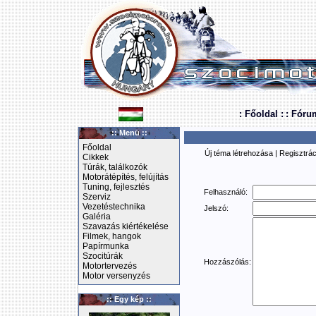
: Főoldal :
: Fóru
:: Menü ::
Főoldal
Új téma létrehozása
|
Regisztrác
Cikkek
Túrák, találkozók
Motorátépítés, felújítás
Tuning, fejlesztés
Felhasználó:
Szerviz
Vezetéstechnika
Jelszó:
Galéria
Szavazás kiértékelése
Filmek, hangok
Papírmunka
Szocitúrák
Hozzászólás:
Motortervezés
Motor versenyzés
:: Egy kép ::