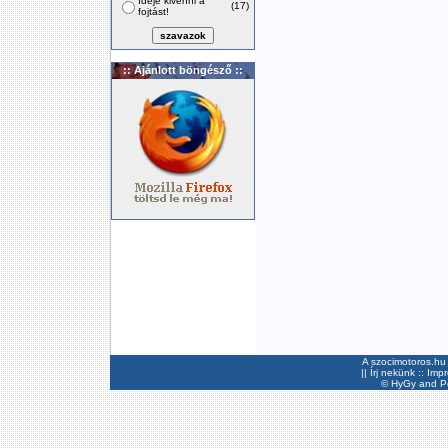
Ideje kivenni a
(17)
fojtást!
:: Ajánlott böngésző ::
A szocimotoros.hu 
||
Írj nekünk
::
Imp
©
HyGy
and Pee