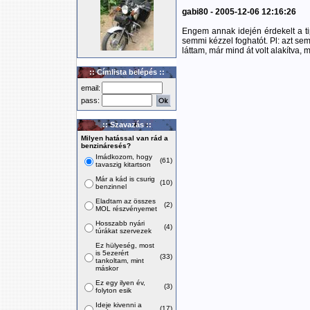
gabi80 - 2005-12-06 12:16:26
Engem annak idején érdekelt a t
semmi kézzel foghatót. Pl: azt sem
láttam, már mind át volt alakítva, 
:: Címlista belépés ::
email:
pass:
:: Szavazás ::
Milyen hatással van rád a
benzináresés?
Imádkozom, hogy
(61)
tavaszig kitartson
Már a kád is csurig
(10)
benzinnel
Eladtam az összes
(2)
MOL részvényemet
Hosszabb nyári
(4)
túrákat szervezek
Ez hülyeség, most
is 5ezerért
(33)
tankoltam, mint
máskor
Ez egy ilyen év,
(3)
folyton esik
Ideje kivenni a
(17)