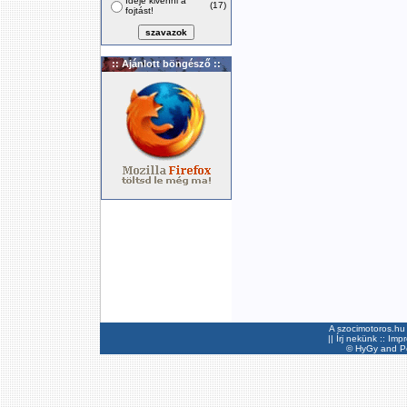
Ideje kivenni a
(17)
fojtást!
:: Ajánlott böngésző ::
A szocimotoros.hu 
||
Írj nekünk
::
Imp
©
HyGy
and Pee