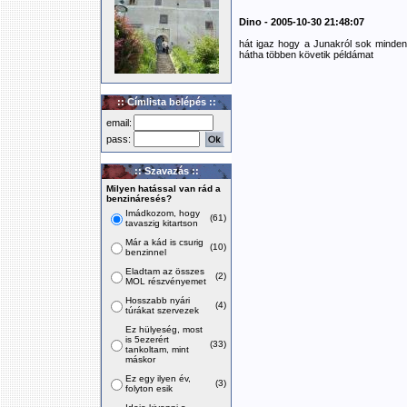
Dino - 2005-10-30 21:48:07
hát igaz hogy a Junakról sok minde
hátha többen követik példámat
:: Címlista belépés ::
email:
pass:
:: Szavazás ::
Milyen hatással van rád a
benzináresés?
Imádkozom, hogy
(61)
tavaszig kitartson
Már a kád is csurig
(10)
benzinnel
Eladtam az összes
(2)
MOL részvényemet
Hosszabb nyári
(4)
túrákat szervezek
Ez hülyeség, most
is 5ezerért
(33)
tankoltam, mint
máskor
Ez egy ilyen év,
(3)
folyton esik