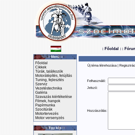
: Főoldal :
: Fóru
:: Menü ::
Főoldal
Új téma létrehozása
|
Regisztrác
Cikkek
Túrák, találkozók
Motorátépítés, felújítás
Tuning, fejlesztés
Felhasználó:
Szerviz
Jelszó:
Vezetéstechnika
Galéria
Szavazás kiértékelése
Filmek, hangok
Papírmunka
Szocitúrák
Hozzászólás:
Motortervezés
Motor versenyzés
:: Egy kép ::