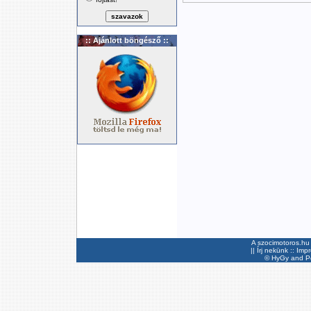
:: Ajánlott böngésző ::
A szocimotoros.hu 
||
Írj nekünk
::
Imp
©
HyGy
and Pee