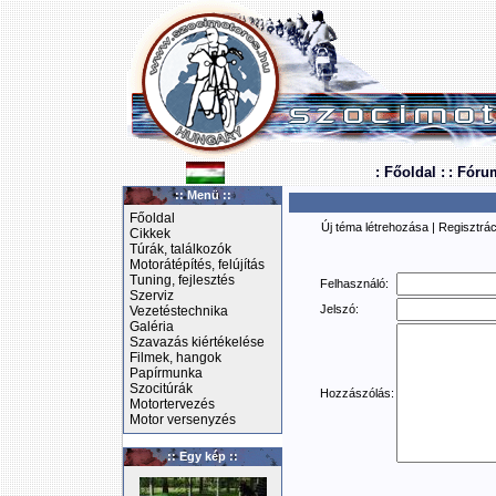
: Főoldal :
: Fóru
:: Menü ::
Főoldal
Új téma létrehozása
|
Regisztrác
Cikkek
Túrák, találkozók
Motorátépítés, felújítás
Tuning, fejlesztés
Felhasználó:
Szerviz
Jelszó:
Vezetéstechnika
Galéria
Szavazás kiértékelése
Filmek, hangok
Papírmunka
Szocitúrák
Hozzászólás:
Motortervezés
Motor versenyzés
:: Egy kép ::