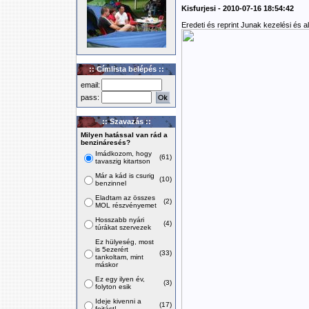
Kisfurjesi - 2010-07-16 18:54:42
Eredeti és reprint Junak kezelési és a
:: Címlista belépés ::
email:
pass:
:: Szavazás ::
Milyen hatással van rád a
benzináresés?
Imádkozom, hogy
(61)
tavaszig kitartson
Már a kád is csurig
(10)
benzinnel
Eladtam az összes
(2)
MOL részvényemet
Hosszabb nyári
(4)
túrákat szervezek
Ez hülyeség, most
is 5ezerért
(33)
tankoltam, mint
máskor
Ez egy ilyen év,
(3)
folyton esik
Ideje kivenni a
(17)
fojtást!