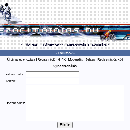
: Főoldal :
: Fórumok :
: Feliratkozás a levlistára :
- Fórumok -
Új téma létrehozása
|
Regisztráció
|
GYIK
|
Moderálás
|
Jelszó
|
Regisztrációs kód
Új hozzászólás
Felhasználó:
Jelszó:
Hozzászólás: