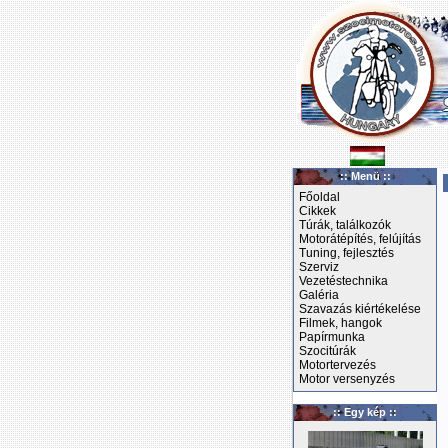
:: Menü ::
Főoldal
Cikkek
Túrák, találkozók
Motorátépítés, felújítás
Tuning, fejlesztés
Szerviz
Vezetéstechnika
Galéria
Szavazás kiértékelése
Filmek, hangok
Papírmunka
Szocitúrák
Motortervezés
Motor versenyzés
:: Egy kép ::