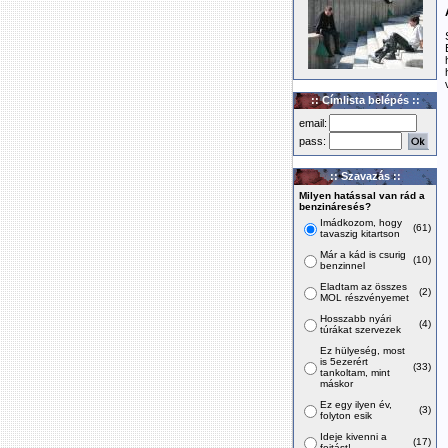
:: Címlista belépés ::
email:
pass:
:: Szavazás ::
Milyen hatással van rád a
benzináresés?
Imádkozom, hogy
(61)
tavaszig kitartson
Már a kád is csurig
(10)
benzinnel
Eladtam az összes
(2)
MOL részvényemet
Hosszabb nyári
(4)
túrákat szervezek
Ez hülyeség, most
is 5ezerért
(33)
tankoltam, mint
máskor
Ez egy ilyen év,
(3)
folyton esik
Ideje kivenni a
(17)
fojtást!