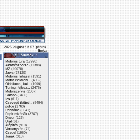
2026. augusztus 07. péntek
Ibolya
:: Fórumok ::
Motoros túra
(17998)
Alkatrészbörze
(11388)
MZ
(49078)
Jawa
(27120)
Motoros ruházat
(1391)
Motor elektroni...
(4962)
Oldalkocsi, kul...
(1999)
Tuning, fejlesz...
(2476)
Motorszervíz
(2867)
Simson
(3406)
Izs
(611)
Csevegő (kötetl...
(8494)
police
(1763)
Pannónia
(6541)
Papír mizériák
(3707)
Dnepr
(125)
Ural
(61)
Átépítés
(910)
Versenyzés
(74)
Csepel
(1960)
Junak
(318)