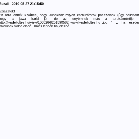
Aurail - 2010-05-27 21:15:50
Sziasztok!
Én arra lennék kíváncsi, hogy Junakhoz milyen karburátorok passzolnak (úgy hallottam
hogy a jawa karbi jó.. de az enyémnek más a torokátmérője 
http://kepfeltoltes.hu/view/100526/8251590582_www.kepfeltoltes.hu_.jpg " .. ha esetle
valakinek volna eladó.. hálás lennék ha jelezné