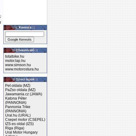
,
"
g
:: Keresés ::
:: Olvasnivaló ::
totalbike.hu
motor.lap.hu
www.simson.hu
www.motorostura.hu
:: Szoci lapok ::
Pet oldala (MZ)
PaZso oldala (MZ)
Jawamania.cz (JAWA)
Katona Péter
(PANNONIA)
Pannonia Trike
(PANNONIA)
Ural.hu (URAL)
Csepel motor (CSEPEL)
IZS-es oldal (IZS)
Riga (Riga)
Ural Motor Hungary