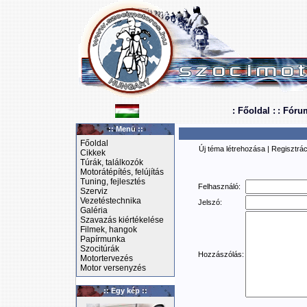
: Főoldal :
: Fóru
:: Menü ::
Főoldal
Új téma létrehozása
|
Regisztrác
Cikkek
Túrák, találkozók
Motorátépítés, felújítás
Tuning, fejlesztés
Felhasználó:
Szerviz
Vezetéstechnika
Jelszó:
Galéria
Szavazás kiértékelése
Filmek, hangok
Papírmunka
Szocitúrák
Hozzászólás:
Motortervezés
Motor versenyzés
:: Egy kép ::