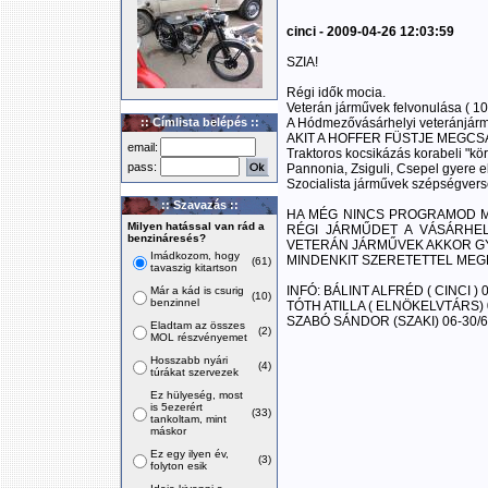
cinci - 2009-04-26 12:03:59
SZIA!
Régi idők mocia.
Veterán járművek felvonulása ( 10 
:: Címlista belépés ::
A Hódmezővásárhelyi veteránjárm
AKIT A HOFFER FÜSTJE MEGCSA
email:
Traktoros kocsikázás korabeli "kör
pass:
Pannonia, Zsiguli, Csepel gyere e
Szocialista járművek szépségver
:: Szavazás ::
HA MÉG NINCS PROGRAMOD M
Milyen hatással van rád a
RÉGI JÁRMŰDET A VÁSÁRHE
benzináresés?
VETERÁN JÁRMŰVEK AKKOR GY
Imádkozom, hogy
MINDENKIT SZERETETTEL MEG
(61)
tavaszig kitartson
INFÓ: BÁLINT ALFRÉD ( CINCI ) 
Már a kád is csurig
(10)
benzinnel
TÓTH ATILLA ( ELNÖKELVTÁRS) 
SZABÓ SÁNDOR (SZAKI) 06-30/6
Eladtam az összes
(2)
MOL részvényemet
Hosszabb nyári
(4)
túrákat szervezek
Ez hülyeség, most
is 5ezerért
(33)
tankoltam, mint
máskor
Ez egy ilyen év,
(3)
folyton esik