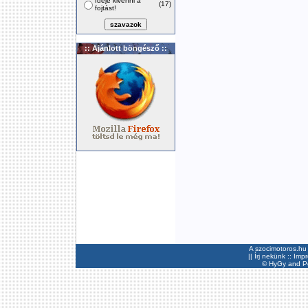
Ideje kivenni a
(17)
fojtást!
:: Ajánlott böngésző ::
A szocimotoros.hu 
||
Írj nekünk
::
Imp
©
HyGy
and Pee