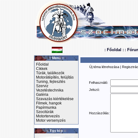
: Főoldal :
: Fóru
:: Menü ::
Főoldal
Új téma létrehozása
|
Regisztrác
Cikkek
Túrák, találkozók
Motorátépítés, felújítás
Tuning, fejlesztés
Felhasználó:
Szerviz
Jelszó:
Vezetéstechnika
Galéria
Szavazás kiértékelése
Filmek, hangok
Papírmunka
Szocitúrák
Hozzászólás:
Motortervezés
Motor versenyzés
:: Egy kép ::