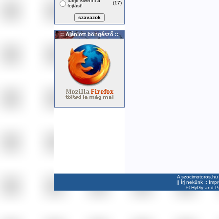
Ideje kivenni a
(17)
fojtást!
:: Ajánlott böngésző ::
A szocimotoros.hu 
||
Írj nekünk
::
Imp
©
HyGy
and Pee