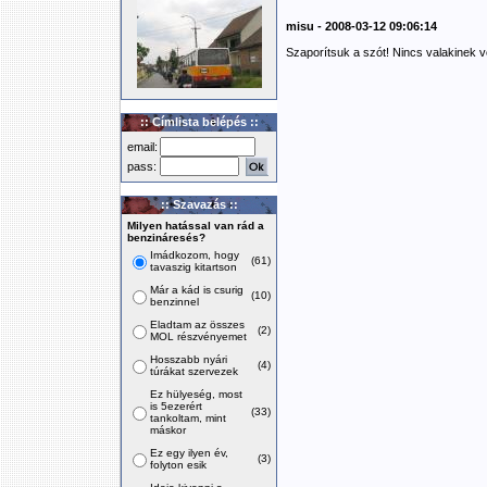
misu - 2008-03-12 09:06:14
Szaporítsuk a szót! Nincs valakinek v
:: Címlista belépés ::
email:
pass:
:: Szavazás ::
Milyen hatással van rád a
benzináresés?
Imádkozom, hogy
(61)
tavaszig kitartson
Már a kád is csurig
(10)
benzinnel
Eladtam az összes
(2)
MOL részvényemet
Hosszabb nyári
(4)
túrákat szervezek
Ez hülyeség, most
is 5ezerért
(33)
tankoltam, mint
máskor
Ez egy ilyen év,
(3)
folyton esik