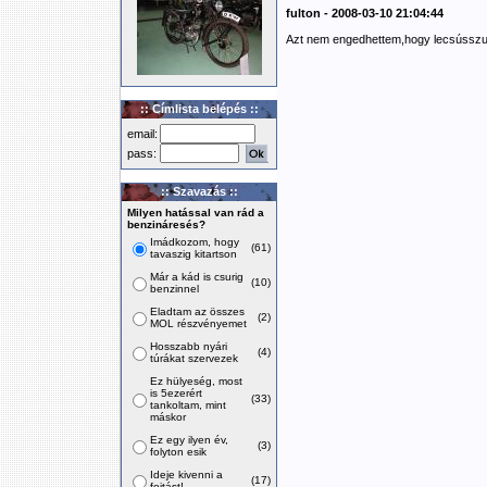
fulton - 2008-03-10 21:04:44
Azt nem engedhettem,hogy lecsússzun
:: Címlista belépés ::
email:
pass:
:: Szavazás ::
Milyen hatással van rád a
benzináresés?
Imádkozom, hogy
(61)
tavaszig kitartson
Már a kád is csurig
(10)
benzinnel
Eladtam az összes
(2)
MOL részvényemet
Hosszabb nyári
(4)
túrákat szervezek
Ez hülyeség, most
is 5ezerért
(33)
tankoltam, mint
máskor
Ez egy ilyen év,
(3)
folyton esik
Ideje kivenni a
(17)
fojtást!