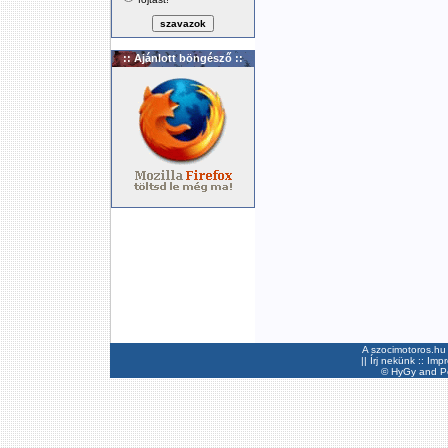
:: Ajánlott böngésző ::
A szocimotoros.hu 
||
Írj nekünk
::
Imp
©
HyGy
and Pee