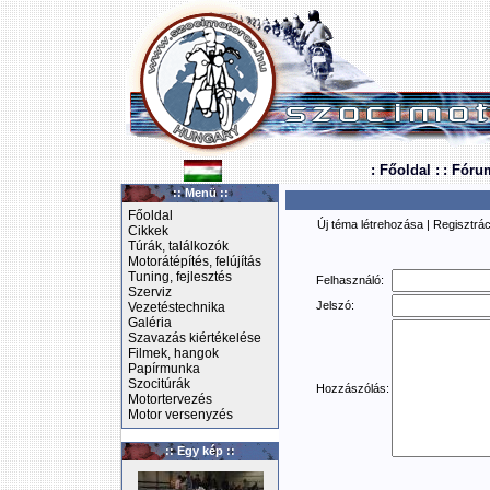
: Főoldal :
: Fóru
:: Menü ::
Főoldal
Új téma létrehozása
|
Regisztrác
Cikkek
Túrák, találkozók
Motorátépítés, felújítás
Tuning, fejlesztés
Felhasználó:
Szerviz
Jelszó:
Vezetéstechnika
Galéria
Szavazás kiértékelése
Filmek, hangok
Papírmunka
Szocitúrák
Hozzászólás:
Motortervezés
Motor versenyzés
:: Egy kép ::