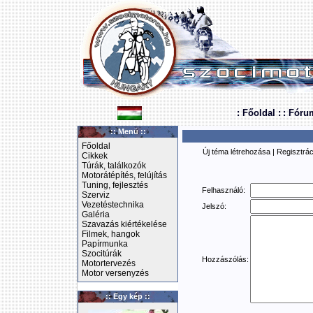
: Főoldal :
: Fóru
:: Menü ::
Főoldal
Új téma létrehozása
|
Regisztrác
Cikkek
Túrák, találkozók
Motorátépítés, felújítás
Tuning, fejlesztés
Felhasználó:
Szerviz
Vezetéstechnika
Jelszó:
Galéria
Szavazás kiértékelése
Filmek, hangok
Papírmunka
Szocitúrák
Hozzászólás:
Motortervezés
Motor versenyzés
:: Egy kép ::