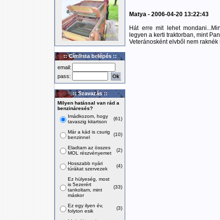
Matya - 2006-04-20 13:22:43
Hát erre mit lehet mondani...M
legyen a kerti traktorban, mint Pan
Veteránosként elvből nem raknék m
:: Címlista belépés ::
email:
pass:
:: Szavazás ::
Milyen hatással van rád a
benzináresés?
Imádkozom, hogy
(61)
tavaszig kitartson
Már a kád is csurig
(10)
benzinnel
Eladtam az összes
(2)
MOL részvényemet
Hosszabb nyári
(4)
túrákat szervezek
Ez hülyeség, most
is 5ezerért
(33)
tankoltam, mint
máskor
Ez egy ilyen év,
(3)
folyton esik