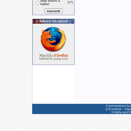
Ideje kivenni a
(17)
fojtást!
:: Ajánlott böngésző ::
A szocimotoros.hu 
||
Írj nekünk
::
Imp
©
HyGy
and Pee