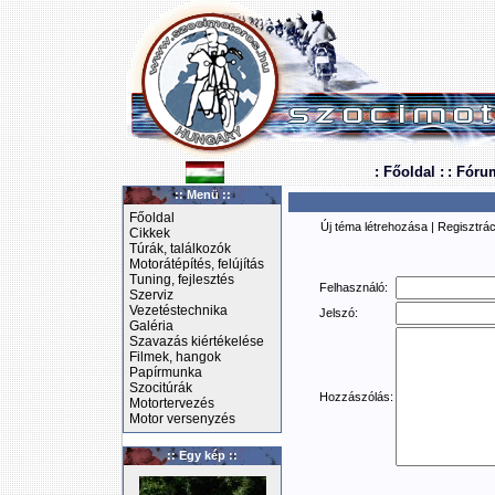
: Főoldal :
: Fóru
:: Menü ::
Főoldal
Új téma létrehozása
|
Regisztrác
Cikkek
Túrák, találkozók
Motorátépítés, felújítás
Tuning, fejlesztés
Felhasználó:
Szerviz
Vezetéstechnika
Jelszó:
Galéria
Szavazás kiértékelése
Filmek, hangok
Papírmunka
Szocitúrák
Hozzászólás:
Motortervezés
Motor versenyzés
:: Egy kép ::