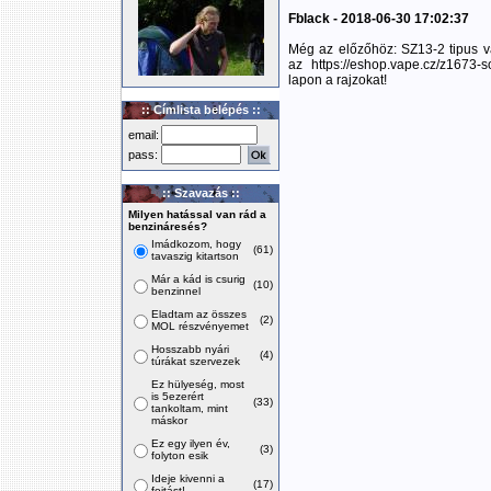
Fblack - 2018-06-30 17:02:37
Még az előzőhöz: SZ13-2 tipus v
az https://eshop.vape.cz/z1673
lapon a rajzokat!
:: Címlista belépés ::
email:
pass:
:: Szavazás ::
Milyen hatással van rád a
benzináresés?
Imádkozom, hogy
(61)
tavaszig kitartson
Már a kád is csurig
(10)
benzinnel
Eladtam az összes
(2)
MOL részvényemet
Hosszabb nyári
(4)
túrákat szervezek
Ez hülyeség, most
is 5ezerért
(33)
tankoltam, mint
máskor
Ez egy ilyen év,
(3)
folyton esik
Ideje kivenni a
(17)
fojtást!