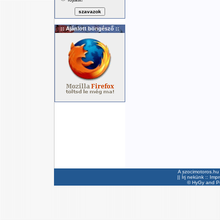
:: Ajánlott böngésző ::
A szocimotoros.hu 
||
Írj nekünk
::
Imp
©
HyGy
and Pee