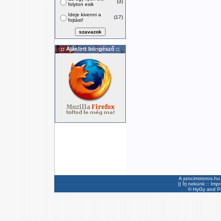
(3)
folyton esik
Ideje kivenni a
(17)
fojtást!
:: Ajánlott böngésző ::
A szocimotoros.hu 
||
Írj nekünk
::
Imp
©
HyGy
and Pee