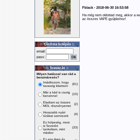
Fblack - 2018-06-30 16:53:58
Ha még nem oldottad meg, akkor a www
az összes VAPE gyújtáshoz!
:: Címlista belépés ::
email:
pass:
:: Szavazás ::
Milyen hatással van rád a
benzináresés?
Imádkozom, hogy
(61)
tavaszig kitartson
Már a kád is csurig
(10)
benzinnel
Eladtam az összes
(2)
MOL részvényemet
Hosszabb nyári
(4)
túrákat szervezek
Ez hülyeség, most
is 5ezerért
(33)
tankoltam, mint
máskor
Ez egy ilyen év,