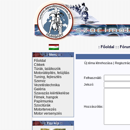
: Főoldal :
: Fóru
:: Menü ::
Főoldal
Új téma létrehozása
|
Regisztrác
Cikkek
Túrák, találkozók
Motorátépítés, felújítás
Tuning, fejlesztés
Felhasználó:
Szerviz
Jelszó:
Vezetéstechnika
Galéria
Szavazás kiértékelése
Filmek, hangok
Papírmunka
Szocitúrák
Hozzászólás:
Motortervezés
Motor versenyzés
:: Egy kép ::