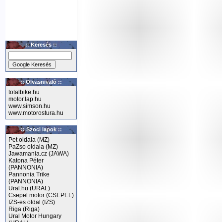
:: Keresés ::
:: Olvasnivaló ::
totalbike.hu
motor.lap.hu
www.simson.hu
www.motorostura.hu
:: Szoci lapok ::
Pet oldala (MZ)
PaZso oldala (MZ)
Jawamania.cz (JAWA)
Katona Péter
(PANNONIA)
Pannonia Trike
(PANNONIA)
Ural.hu (URAL)
Csepel motor (CSEPEL)
IZS-es oldal (IZS)
Riga (Riga)
Ural Motor Hungary