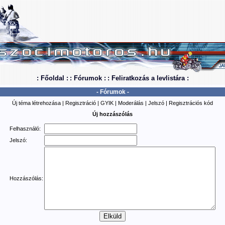
: Főoldal :
: Fórumok :
: Feliratkozás a levlistára :
- Fórumok -
Új téma létrehozása
|
Regisztráció
|
GYIK
|
Moderálás
|
Jelszó
|
Regisztrációs kód
Új hozzászólás
Felhasználó:
Jelszó:
Hozzászólás: