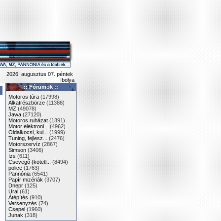
2026. augusztus 07. péntek
Ibolya
:: Fórumok ::
Motoros túra
(17998)
Alkatrészbörze
(11388)
MZ
(49078)
Jawa
(27120)
Motoros ruházat
(1391)
Motor elektroni...
(4962)
Oldalkocsi, kul...
(1999)
Tuning, fejlesz...
(2476)
Motorszervíz
(2867)
Simson
(3406)
Izs
(611)
Csevegő (kötetl...
(8494)
police
(1763)
Pannónia
(6541)
Papír mizériák
(3707)
Dnepr
(125)
Ural
(61)
Átépítés
(910)
Versenyzés
(74)
Csepel
(1960)
Junak
(318)