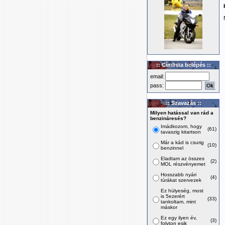
:: Címlista belépés ::
email:
pass:
:: Szavazás ::
Milyen hatással van rád a
benzináresés?
Imádkozom, hogy
(61)
tavaszig kitartson
Már a kád is csurig
(10)
benzinnel
Eladtam az összes
(2)
MOL részvényemet
Hosszabb nyári
(4)
túrákat szervezek
Ez hülyeség, most
is 5ezerért
(33)
tankoltam, mint
máskor
Ez egy ilyen év,
(3)
folyton esik