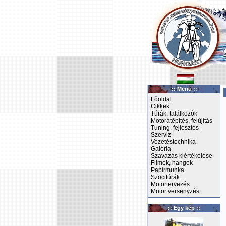
:: Menü ::
Főoldal
Cikkek
Túrák, találkozók
Motorátépítés, felújítás
Tuning, fejlesztés
Szerviz
Vezetéstechnika
Galéria
Szavazás kiértékelése
Filmek, hangok
Papírmunka
Szocitúrák
Motortervezés
Motor versenyzés
:: Egy kép ::