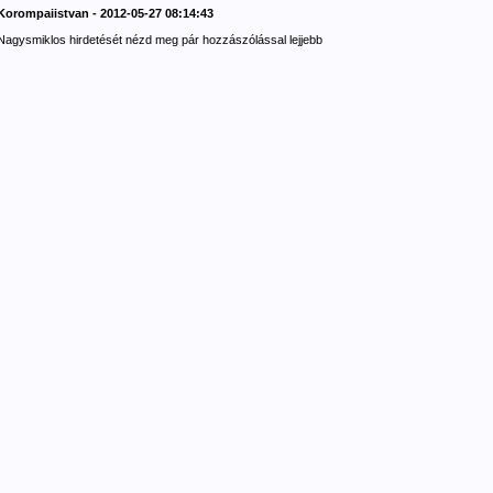
Korompaiistvan - 2012-05-27 08:14:43
Nagysmiklos hirdetését nézd meg pár hozzászólással lejjebb