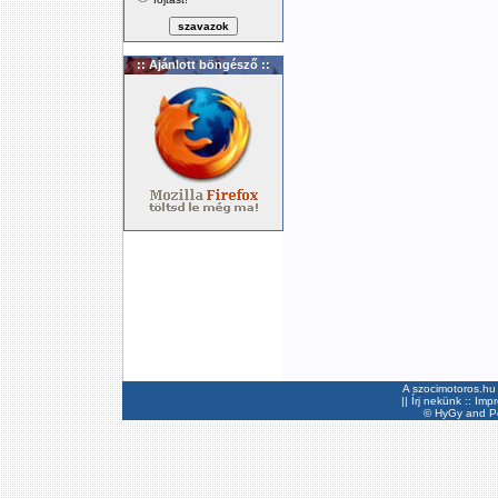
:: Ajánlott böngésző ::
A szocimotoros.hu 
||
Írj nekünk
::
Imp
©
HyGy
and Pee