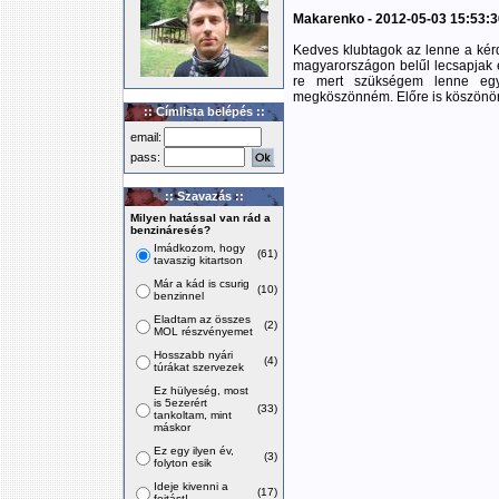
Makarenko - 2012-05-03 15:53:3
Kedves klubtagok az lenne a ké
magyarországon belűl lecsapjak eg
re mert szükségem lenne egy
megköszönném. Előre is köszönöm
:: Címlista belépés ::
email:
pass:
:: Szavazás ::
Milyen hatással van rád a
benzináresés?
Imádkozom, hogy
(61)
tavaszig kitartson
Már a kád is csurig
(10)
benzinnel
Eladtam az összes
(2)
MOL részvényemet
Hosszabb nyári
(4)
túrákat szervezek
Ez hülyeség, most
is 5ezerért
(33)
tankoltam, mint
máskor
Ez egy ilyen év,
(3)
folyton esik
Ideje kivenni a
(17)
fojtást!