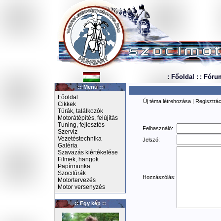
: Főoldal :
: Fóru
:: Menü ::
Főoldal
Új téma létrehozása
|
Regisztrác
Cikkek
Túrák, találkozók
Motorátépítés, felújítás
Tuning, fejlesztés
Felhasználó:
Szerviz
Vezetéstechnika
Jelszó:
Galéria
Szavazás kiértékelése
Filmek, hangok
Papírmunka
Szocitúrák
Hozzászólás:
Motortervezés
Motor versenyzés
:: Egy kép ::