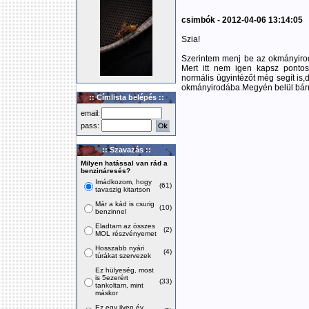
csimbók - 2012-04-06 13:14:05
Szia!
Szerintem menj be az okmányirod
Mert itt nem igen kapsz pontos 
normális ügyintézőt még segít is
okmányirodába.Megyén belül bár
:: Címlista belépés ::
email:
pass:
:: Szavazás ::
Milyen hatással van rád a
benzináresés?
Imádkozom, hogy
(61)
tavaszig kitartson
Már a kád is csurig
(10)
benzinnel
Eladtam az összes
(2)
MOL részvényemet
Hosszabb nyári
(4)
túrákat szervezek
Ez hülyeség, most
is 5ezerért
(33)
tankoltam, mint
máskor
Ez egy ilyen év,