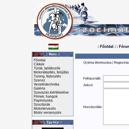
: Főoldal :
: Fóru
:: Menü ::
Főoldal
Új téma létrehozása
|
Regisztrác
Cikkek
Túrák, találkozók
Motorátépítés, felújítás
Tuning, fejlesztés
Felhasználó:
Szerviz
Vezetéstechnika
Jelszó:
Galéria
Szavazás kiértékelése
Filmek, hangok
Papírmunka
Szocitúrák
Hozzászólás:
Motortervezés
Motor versenyzés
:: Egy kép ::