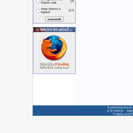
(3)
folyton esik
Ideje kivenni a
(17)
fojtást!
:: Ajánlott böngésző ::
A szocimotoros.hu 
||
Írj nekünk
::
Imp
©
HyGy
and Pee