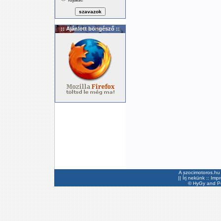
:: Ajánlott böngésző ::
A szocimotoros.hu 
||
Írj nekünk
::
Imp
©
HyGy
and Pee