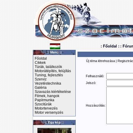
: Főoldal :
: Fóru
:: Menü ::
Főoldal
Új téma létrehozása
|
Regisztrác
Cikkek
Túrák, találkozók
Motorátépítés, felújítás
Tuning, fejlesztés
Felhasználó:
Szerviz
Jelszó:
Vezetéstechnika
Galéria
Szavazás kiértékelése
Filmek, hangok
Papírmunka
Szocitúrák
Hozzászólás:
Motortervezés
Motor versenyzés
:: Egy kép ::