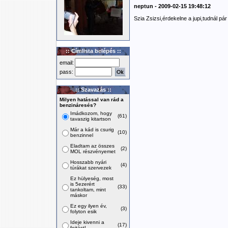
neptun - 2009-02-15 19:48:12
Szia Zsizsi,érdekelne a jupi,tudnál pá
:: Címlista belépés ::
email:
pass:
:: Szavazás ::
Milyen hatással van rád a
benzináresés?
Imádkozom, hogy
(61)
tavaszig kitartson
Már a kád is csurig
(10)
benzinnel
Eladtam az összes
(2)
MOL részvényemet
Hosszabb nyári
(4)
túrákat szervezek
Ez hülyeség, most
is 5ezerért
(33)
tankoltam, mint
máskor
Ez egy ilyen év,
(3)
folyton esik
Ideje kivenni a
(17)
fojtást!