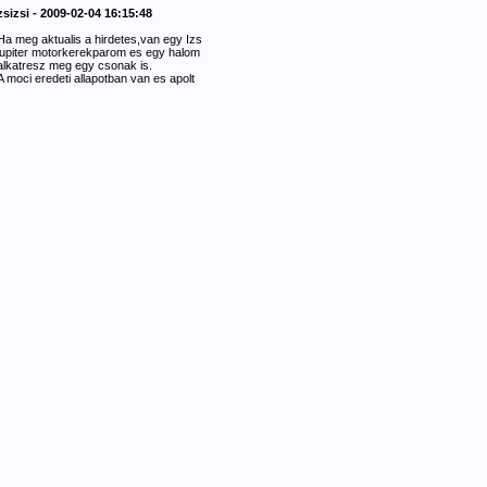
zsizsi - 2009-02-04 16:15:48
Ha meg aktualis a hirdetes,van egy Izs
jupiter motorkerekparom es egy halom
alkatresz meg egy csonak is.
A moci eredeti allapotban van es apolt