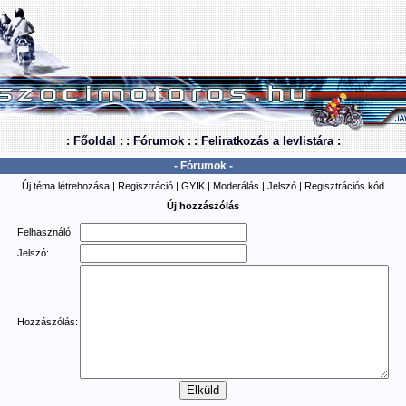
: Főoldal :
: Fórumok :
: Feliratkozás a levlistára :
- Fórumok -
Új téma létrehozása
|
Regisztráció
|
GYIK
|
Moderálás
|
Jelszó
|
Regisztrációs kód
Új hozzászólás
Felhasználó:
Jelszó:
Hozzászólás: