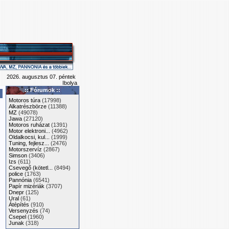
2026. augusztus 07. péntek
Ibolya
:: Fórumok ::
Motoros túra
(17998)
Alkatrészbörze
(11388)
MZ
(49078)
Jawa
(27120)
Motoros ruházat
(1391)
Motor elektroni...
(4962)
Oldalkocsi, kul...
(1999)
Tuning, fejlesz...
(2476)
Motorszervíz
(2867)
Simson
(3406)
Izs
(611)
Csevegő (kötetl...
(8494)
police
(1763)
Pannónia
(6541)
Papír mizériák
(3707)
Dnepr
(125)
Ural
(61)
Átépítés
(910)
Versenyzés
(74)
Csepel
(1960)
Junak
(318)