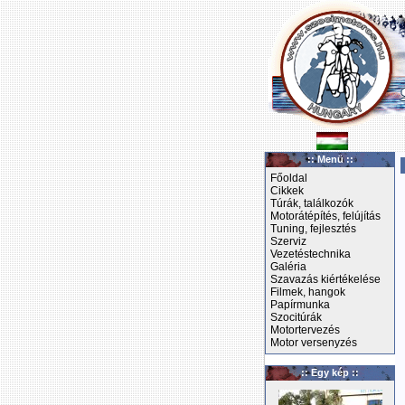
:: Menü ::
Főoldal
Cikkek
Túrák, találkozók
Motorátépítés, felújítás
Tuning, fejlesztés
Szerviz
Vezetéstechnika
Galéria
Szavazás kiértékelése
Filmek, hangok
Papírmunka
Szocitúrák
Motortervezés
Motor versenyzés
:: Egy kép ::