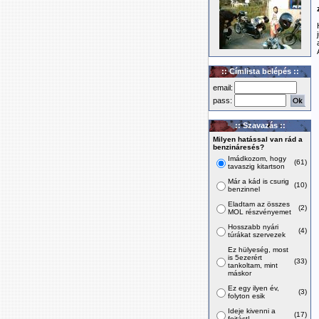
:: Címlista belépés ::
email:
pass:
:: Szavazás ::
Milyen hatással van rád a
benzináresés?
Imádkozom, hogy
(61)
tavaszig kitartson
Már a kád is csurig
(10)
benzinnel
Eladtam az összes
(2)
MOL részvényemet
Hosszabb nyári
(4)
túrákat szervezek
Ez hülyeség, most
is 5ezerért
(33)
tankoltam, mint
máskor
Ez egy ilyen év,
(3)
folyton esik
Ideje kivenni a
(17)
fojtást!