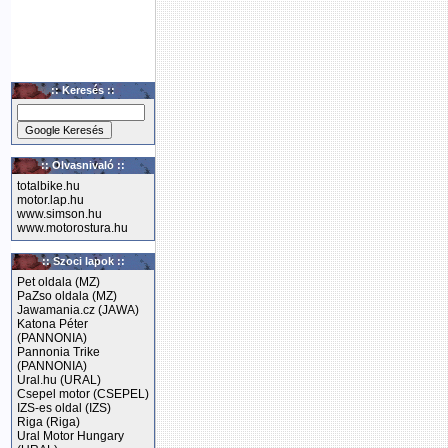
:: Keresés ::
:: Olvasnivaló ::
totalbike.hu
motor.lap.hu
www.simson.hu
www.motorostura.hu
:: Szoci lapok ::
Pet oldala (MZ)
PaZso oldala (MZ)
Jawamania.cz (JAWA)
Katona Péter
(PANNONIA)
Pannonia Trike
(PANNONIA)
Ural.hu (URAL)
Csepel motor (CSEPEL)
IZS-es oldal (IZS)
Riga (Riga)
Ural Motor Hungary