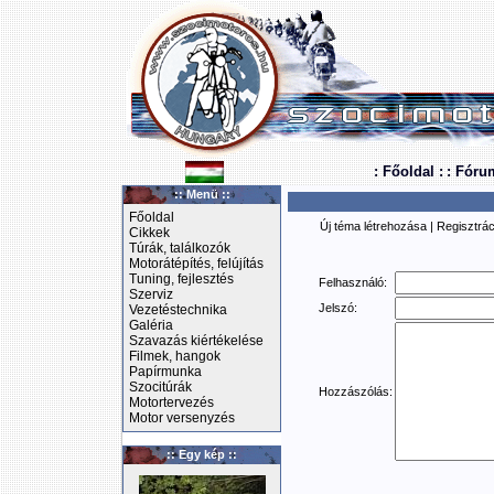
: Főoldal :
: Fóru
:: Menü ::
Főoldal
Új téma létrehozása
|
Regisztrác
Cikkek
Túrák, találkozók
Motorátépítés, felújítás
Tuning, fejlesztés
Felhasználó:
Szerviz
Jelszó:
Vezetéstechnika
Galéria
Szavazás kiértékelése
Filmek, hangok
Papírmunka
Szocitúrák
Hozzászólás:
Motortervezés
Motor versenyzés
:: Egy kép ::