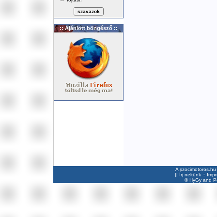
:: Ajánlott böngésző ::
A szocimotoros.hu 
||
Írj nekünk
::
Imp
©
HyGy
and Pee