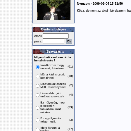
Nymzon - 2009-02-04 15:51:50
Kösz, de nem az aksin kérdeztem, h
:: Címlista belépés ::
email:
pass:
:: Szavazás ::
Milyen hatással van rád a
benzináresés?
Imádkozom, hogy
(61)
tavaszig kitartson
Már a kád is csurig
(10)
benzinnel
Eladtam az összes
(2)
MOL részvényemet
Hosszabb nyári
(4)
túrákat szervezek
Ez hülyeség, most
is 5ezerért
(33)
tankoltam, mint
máskor
Ez egy ilyen év,
(3)
folyton esik
Ideje kivenni a
(17)
fojtást!