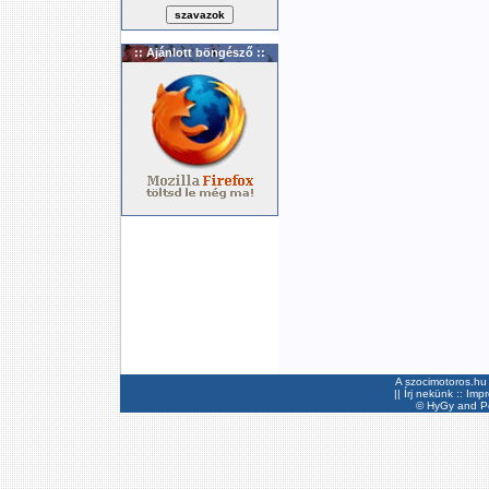
:: Ajánlott böngésző ::
A szocimotoros.hu 
||
Írj nekünk
::
Imp
©
HyGy
and Pee