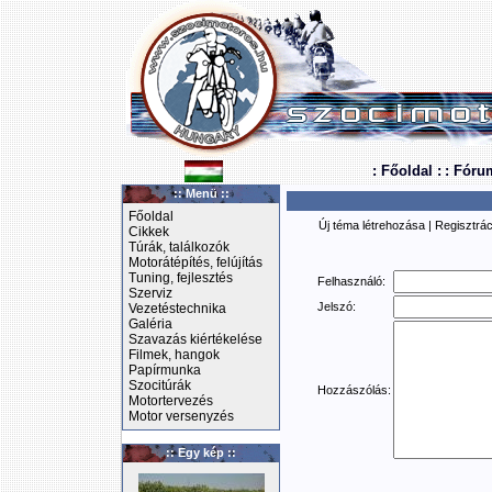
: Főoldal :
: Fóru
:: Menü ::
Főoldal
Új téma létrehozása
|
Regisztrác
Cikkek
Túrák, találkozók
Motorátépítés, felújítás
Tuning, fejlesztés
Felhasználó:
Szerviz
Jelszó:
Vezetéstechnika
Galéria
Szavazás kiértékelése
Filmek, hangok
Papírmunka
Szocitúrák
Hozzászólás:
Motortervezés
Motor versenyzés
:: Egy kép ::