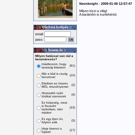
Neonknight - 2009-01-06 12:57:47
Milyen kicsi a világ!
A barátnőm is kunfehértói.
:: Címlista belépés ::
email:
pass:
:: Szavazás ::
Milyen hatással van rád a
benzináresés?
Imádkozom, hogy
(61)
tavaszig kitartson
Már a kád is csurig
(10)
benzinnel
Eladtam az összes
(2)
MOL részvényemet
Hosszabb nyári
(4)
túrákat szervezek
Ez hülyeség, most
is 5ezerért
(33)
tankoltam, mint
máskor
Ez egy ilyen év,
(3)
folyton esik
Ideje kivenni a
(17)
fojtást!