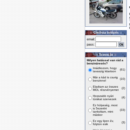
:: Címlista belépés ::
email:
pass:
:: Szavazás ::
Milyen hatással van rád a
benzináresés?
Imádkozom, hogy
(61)
tavaszig kitartson
Már a kád is csurig
(10)
benzinnel
Eladtam az összes
(2)
MOL részvényemet
Hosszabb nyári
(4)
túrákat szervezek
Ez hülyeség, most
is 5ezerért
(33)
tankoltam, mint
máskor
Ez egy ilyen év,
(3)
folyton esik