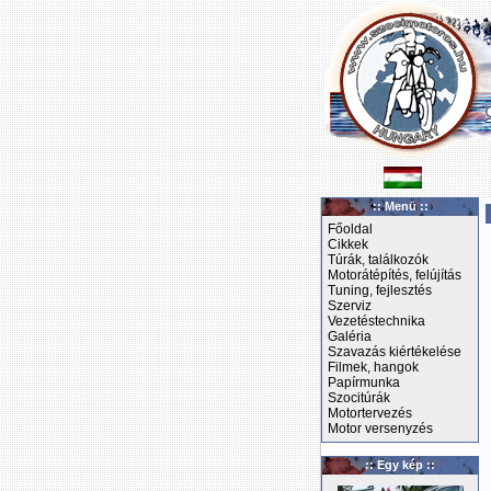
:: Menü ::
Főoldal
Cikkek
Túrák, találkozók
Motorátépítés, felújítás
Tuning, fejlesztés
Szerviz
Vezetéstechnika
Galéria
Szavazás kiértékelése
Filmek, hangok
Papírmunka
Szocitúrák
Motortervezés
Motor versenyzés
:: Egy kép ::