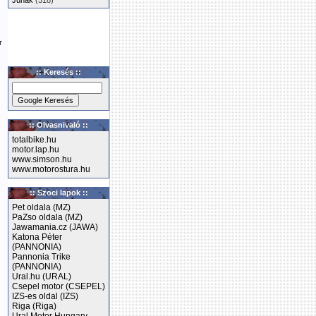
Junak
(318)
r
:: Keresés ::
:: Olvasnivaló ::
totalbike.hu
motor.lap.hu
www.simson.hu
www.motorostura.hu
:: Szoci lapok ::
Pet oldala (MZ)
PaZso oldala (MZ)
Jawamania.cz (JAWA)
Katona Péter
(PANNONIA)
Pannonia Trike
(PANNONIA)
Ural.hu (URAL)
Csepel motor (CSEPEL)
IZS-es oldal (IZS)
Riga (Riga)