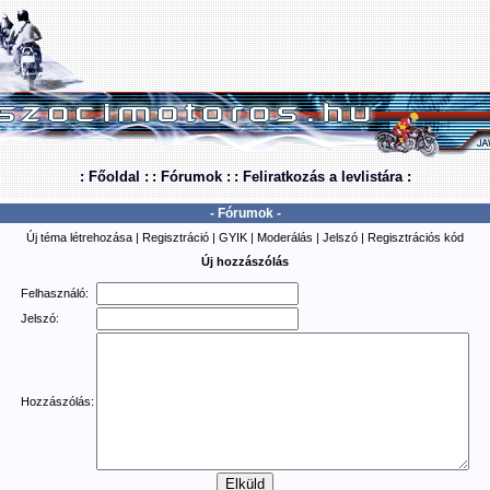
: Főoldal :
: Fórumok :
: Feliratkozás a levlistára :
- Fórumok -
Új téma létrehozása
|
Regisztráció
|
GYIK
|
Moderálás
|
Jelszó
|
Regisztrációs kód
Új hozzászólás
Felhasználó:
Jelszó:
Hozzászólás: