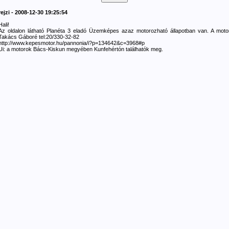
rejzi - 2008-12-30 19:25:54
Hali!
Az oldalon látható Planéta 3 eladó Üzemképes azaz motorozható állapotban van. A moto
Takács Gáboré tel:20/330-32-82
http://www.kepesmotor.hu/pannonia/i?p=134642&c=3968#p
Ui: a motorok Bács-Kiskun megyében Kunfehértón találhatók meg.