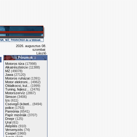
2026. augusztus 08.
szombat
László
:: Fórumok ::
Motoros túra
(17998)
Alkatrészbörze
(11388)
MZ
(49078)
Jawa
(27120)
Motoros ruházat
(1391)
Motor elektroni...
(4962)
Oldalkocsi, kul...
(1999)
Tuning, fejlesz...
(2476)
Motorszervíz
(2867)
Simson
(3406)
Izs
(611)
Csevegő (kötetl...
(8494)
police
(1763)
Pannónia
(6541)
Papír mizériák
(3707)
Dnepr
(125)
Ural
(61)
Átépítés
(910)
Versenyzés
(74)
Csepel
(1960)