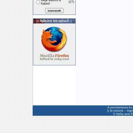
Ideje kivenni a
(17)
fojtást!
:: Ajánlott böngésző ::
A szocimotoros.hu 
||
Írj nekünk
::
Imp
©
HyGy
and Pee