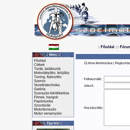
: Főoldal :
: Fóru
:: Menü ::
Főoldal
Új téma létrehozása
|
Regisztrác
Cikkek
Túrák, találkozók
Motorátépítés, felújítás
Tuning, fejlesztés
Felhasználó:
Szerviz
Vezetéstechnika
Jelszó:
Galéria
Szavazás kiértékelése
Filmek, hangok
Papírmunka
Szocitúrák
Hozzászólás:
Motortervezés
Motor versenyzés
:: Egy kép ::