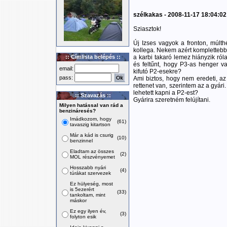
szélkakas - 2008-11-17 18:04:02
Sziasztok!
Új Izses vagyok a fronton, múlth
kollega. Nekem azért komplettebb
:: Címlista belépés ::
a karbi takaró lemez hiányzik ról
és feltűnt, hogy P3-as henger van
email:
kifutó P2-esekre?
pass:
Ami biztos, hogy nem eredeti, az 
rettenet van, szerintem az a gyár
lehetett kapni a P2-est?
:: Szavazás ::
Gyárira szeretném felújítani.
Milyen hatással van rád a
benzináresés?
Imádkozom, hogy
(61)
tavaszig kitartson
Már a kád is csurig
(10)
benzinnel
Eladtam az összes
(2)
MOL részvényemet
Hosszabb nyári
(4)
túrákat szervezek
Ez hülyeség, most
is 5ezerért
(33)
tankoltam, mint
máskor
Ez egy ilyen év,
(3)
folyton esik