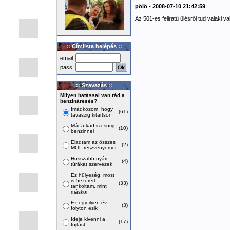
pölö - 2008-07-10 21:42:59
Az 501-es feliratú ülésről tud valaki va
:: Címlista belépés ::
email:
pass:
:: Szavazás ::
Milyen hatással van rád a
benzináresés?
Imádkozom, hogy
(61)
tavaszig kitartson
Már a kád is csurig
(10)
benzinnel
Eladtam az összes
(2)
MOL részvényemet
Hosszabb nyári
(4)
túrákat szervezek
Ez hülyeség, most
is 5ezerért
(33)
tankoltam, mint
máskor
Ez egy ilyen év,
(3)
folyton esik
Ideje kivenni a
(17)
fojtást!