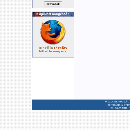
:: Ajánlott böngésző ::
A szocimotoros.hu 
||
Írj nekünk
::
Imp
©
HyGy
and Pee