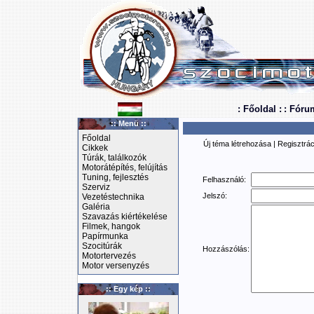
: Főoldal :
: Fóru
:: Menü ::
Főoldal
Új téma létrehozása
|
Regisztrác
Cikkek
Túrák, találkozók
Motorátépítés, felújítás
Tuning, fejlesztés
Felhasználó:
Szerviz
Jelszó:
Vezetéstechnika
Galéria
Szavazás kiértékelése
Filmek, hangok
Papírmunka
Szocitúrák
Hozzászólás:
Motortervezés
Motor versenyzés
:: Egy kép ::