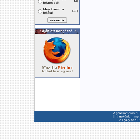
(3)
folyton esik
Ideje kivenni a
(17)
fojtást!
:: Ajánlott böngésző ::
A szocimotoros.hu 
||
Írj nekünk
::
Imp
©
HyGy
and Pee