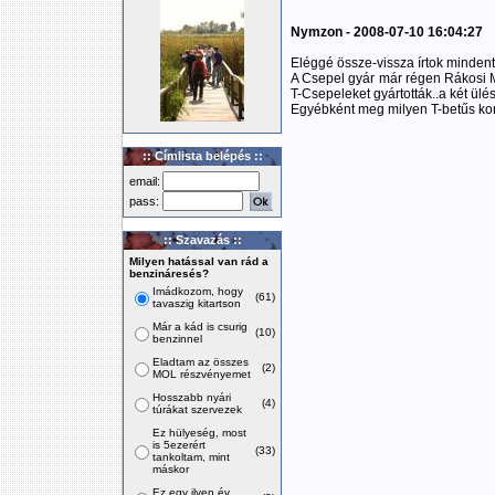
Nymzon - 2008-07-10 16:04:27
Eléggé össze-vissza írtok mindent
A Csepel gyár már régen Rákosi 
T-Csepeleket gyártották..a két ülé
Egyébként meg milyen T-betűs ko
:: Címlista belépés ::
email:
pass:
:: Szavazás ::
Milyen hatással van rád a
benzináresés?
Imádkozom, hogy
(61)
tavaszig kitartson
Már a kád is csurig
(10)
benzinnel
Eladtam az összes
(2)
MOL részvényemet
Hosszabb nyári
(4)
túrákat szervezek
Ez hülyeség, most
is 5ezerért
(33)
tankoltam, mint
máskor
Ez egy ilyen év,