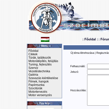
: Főoldal :
: Fóru
:: Menü ::
Főoldal
Új téma létrehozása
|
Regisztrác
Cikkek
Túrák, találkozók
Motorátépítés, felújítás
Tuning, fejlesztés
Felhasználó:
Szerviz
Vezetéstechnika
Jelszó:
Galéria
Szavazás kiértékelése
Filmek, hangok
Papírmunka
Szocitúrák
Hozzászólás:
Motortervezés
Motor versenyzés
:: Egy kép ::