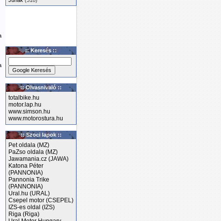
Junak
(318)
a
:: Keresés ::
a
:: Olvasnivaló ::
totalbike.hu
motor.lap.hu
www.simson.hu
www.motorostura.hu
:: Szoci lapok ::
Pet oldala (MZ)
PaZso oldala (MZ)
Jawamania.cz (JAWA)
Katona Péter
(PANNONIA)
Pannonia Trike
(PANNONIA)
Ural.hu (URAL)
Csepel motor (CSEPEL)
IZS-es oldal (IZS)
Riga (Riga)