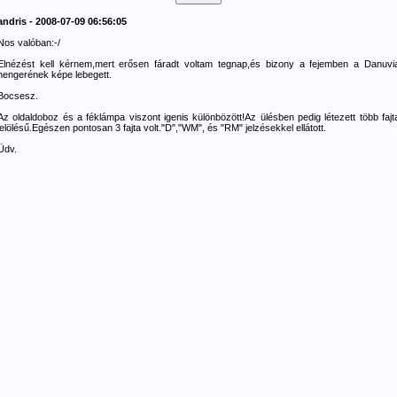
andris - 2008-07-09 06:56:05
Nos valóban:-/
Elnézést kell kérnem,mert erősen fáradt voltam tegnap,és bizony a fejemben a Danuvi
hengerének képe lebegett.
Bocsesz.
Az oldaldoboz és a féklámpa viszont igenis különbözött!Az ülésben pedig létezett több fajt
jelölésű.Egészen pontosan 3 fajta volt."D","WM", és "RM" jelzésekkel ellátott.
Üdv.