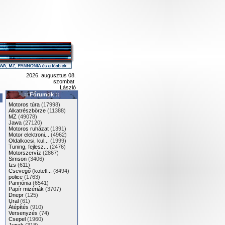
2026. augusztus 08.
szombat
László
:: Fórumok ::
Motoros túra
(17998)
Alkatrészbörze
(11388)
MZ
(49078)
Jawa
(27120)
Motoros ruházat
(1391)
Motor elektroni...
(4962)
Oldalkocsi, kul...
(1999)
Tuning, fejlesz...
(2476)
Motorszervíz
(2867)
Simson
(3406)
Izs
(611)
Csevegő (kötetl...
(8494)
police
(1763)
Pannónia
(6541)
Papír mizériák
(3707)
Dnepr
(125)
Ural
(61)
Átépítés
(910)
Versenyzés
(74)
Csepel
(1960)