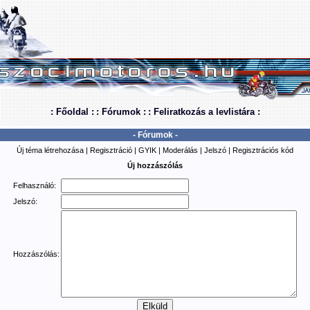
: Főoldal :
: Fórumok :
: Feliratkozás a levlistára :
- Fórumok -
Új téma létrehozása
|
Regisztráció
|
GYIK
|
Moderálás
|
Jelszó
|
Regisztrációs kód
Új hozzászólás
Felhasználó:
Jelszó:
Hozzászólás: