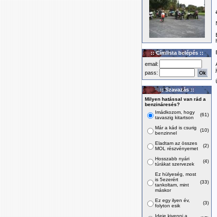
:: Címlista belépés ::
email:
pass:
:: Szavazás ::
Milyen hatással van rád a
benzináresés?
Imádkozom, hogy
(61)
tavaszig kitartson
Már a kád is csurig
(10)
benzinnel
Eladtam az összes
(2)
MOL részvényemet
Hosszabb nyári
(4)
túrákat szervezek
Ez hülyeség, most
is 5ezerért
(33)
tankoltam, mint
máskor
Ez egy ilyen év,
(3)
folyton esik
Ideje kivenni a