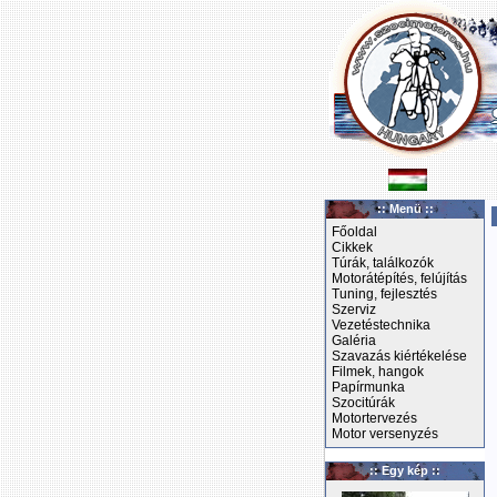
:: Menü ::
Főoldal
Cikkek
Túrák, találkozók
Motorátépítés, felújítás
Tuning, fejlesztés
Szerviz
Vezetéstechnika
Galéria
Szavazás kiértékelése
Filmek, hangok
Papírmunka
Szocitúrák
Motortervezés
Motor versenyzés
:: Egy kép ::