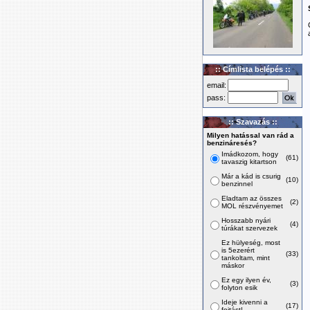
:: Címlista belépés ::
email:
pass:
:: Szavazás ::
Milyen hatással van rád a
benzináresés?
Imádkozom, hogy
(61)
tavaszig kitartson
Már a kád is csurig
(10)
benzinnel
Eladtam az összes
(2)
MOL részvényemet
Hosszabb nyári
(4)
túrákat szervezek
Ez hülyeség, most
is 5ezerért
(33)
tankoltam, mint
máskor
Ez egy ilyen év,
(3)
folyton esik
Ideje kivenni a
(17)
fojtást!