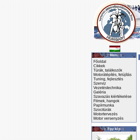
:: Menü ::
Főoldal
Cikkek
Túrák, találkozók
Motorátépítés, felújítás
Tuning, fejlesztés
Szerviz
Vezetéstechnika
Galéria
Szavazás kiértékelése
Filmek, hangok
Papírmunka
Szocitúrák
Motortervezés
Motor versenyzés
:: Egy kép ::