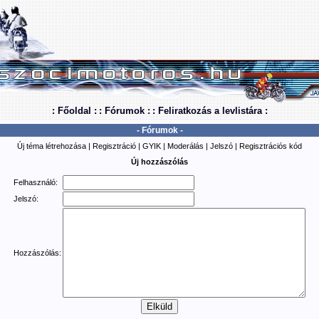
: Főoldal :
: Fórumok :
: Feliratkozás a levlistára :
- Fórumok -
Új téma létrehozása
|
Regisztráció
|
GYIK
|
Moderálás
|
Jelszó
|
Regisztrációs kód
Új hozzászólás
Felhasználó:
Jelszó:
Hozzászólás: