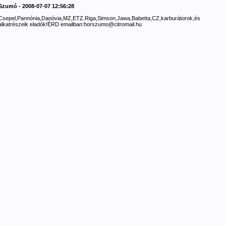
Szumó - 2008-07-07 12:56:28
Csepel,Pannónia,Danóvia,MZ,ETZ.Riga,Simson,Jawa,Babetta,CZ,karburátorok,és
alkatrészeik eladók!ÉRD emailban:horszumo@citromail.hu