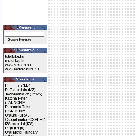
:: Keresés ::
:: Olvasnivaló ::
totalbike.hu
motor.lap.hu
www.simson.hu
www.motorostura.hu
:: Szoci lapok ::
Pet oldala (MZ)
PaZso oldala (MZ)
Jawamania.cz (JAWA)
Katona Péter
(PANNONIA)
Pannonia Trike
(PANNONIA)
Ural.hu (URAL)
Csepel motor (CSEPEL)
IZS-es oldal (IZS)
Riga (Riga)
Ural Motor Hungary