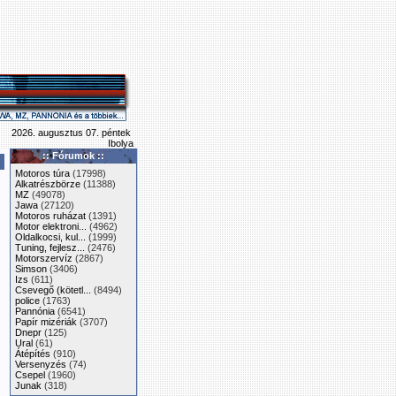
2026. augusztus 07. péntek
Ibolya
:: Fórumok ::
Motoros túra
(17998)
Alkatrészbörze
(11388)
MZ
(49078)
Jawa
(27120)
Motoros ruházat
(1391)
Motor elektroni...
(4962)
Oldalkocsi, kul...
(1999)
Tuning, fejlesz...
(2476)
Motorszervíz
(2867)
Simson
(3406)
Izs
(611)
Csevegő (kötetl...
(8494)
police
(1763)
Pannónia
(6541)
Papír mizériák
(3707)
Dnepr
(125)
Ural
(61)
Átépítés
(910)
Versenyzés
(74)
Csepel
(1960)
Junak
(318)