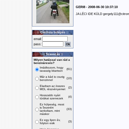
GERI8 - 2008-06-30 10:37:10
JA LÉCI IDE KÜLD gergely111@citrom
:: Címlista belépés ::
email:
pass:
:: Szavazás ::
Milyen hatással van rád a
benzináresés?
Imádkozom, hogy
(61)
tavaszig kitartson
Már a kád is csurig
(10)
benzinnel
Eladtam az összes
(2)
MOL részvényemet
Hosszabb nyári
(4)
túrákat szervezek
Ez hülyeség, most
is 5ezerért
(33)
tankoltam, mint
máskor
Ez egy ilyen év,
(3)
folyton esik