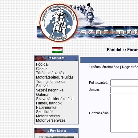
: Főoldal :
: Fóru
:: Menü ::
Főoldal
Új téma létrehozása
|
Regisztrác
Cikkek
Túrák, találkozók
Motorátépítés, felújítás
Tuning, fejlesztés
Felhasználó:
Szerviz
Jelszó:
Vezetéstechnika
Galéria
Szavazás kiértékelése
Filmek, hangok
Papírmunka
Szocitúrák
Hozzászólás:
Motortervezés
Motor versenyzés
:: Egy kép ::