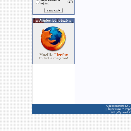
Ideje kivenni a
(17)
fojtást!
:: Ajánlott böngésző ::
A szocimotoros.hu 
||
Írj nekünk
::
Imp
©
HyGy
and Pee