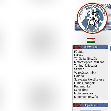
:: Menü ::
Főoldal
Cikkek
Túrák, találkozók
Motorátépítés, felújítás
Tuning, fejlesztés
Szerviz
Vezetéstechnika
Galéria
Szavazás kiértékelése
Filmek, hangok
Papírmunka
Szocitúrák
Motortervezés
Motor versenyzés
:: Egy kép ::