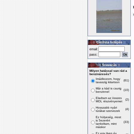
:: Címlista belépés ::
email:
pass:
:: Szavazás ::
Milyen hatással van rád a
benzináresés?
Imádkozom, hogy
(61)
tavaszig kitartson
Már a kád is csurig
(10)
benzinnel
Eladtam az összes
(2)
MOL részvényemet
Hosszabb nyári
(4)
túrákat szervezek
Ez hülyeség, most
is 5ezerért
(33)
tankoltam, mint
máskor
Ez egy ilyen év,