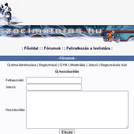
: Főoldal :
: Fórumok :
: Feliratkozás a levlistára :
- Fórumok -
Új téma létrehozása
|
Regisztráció
|
GYIK
|
Moderálás
|
Jelszó
|
Regisztrációs kód
Új hozzászólás
Felhasználó:
Jelszó:
Hozzászólás: