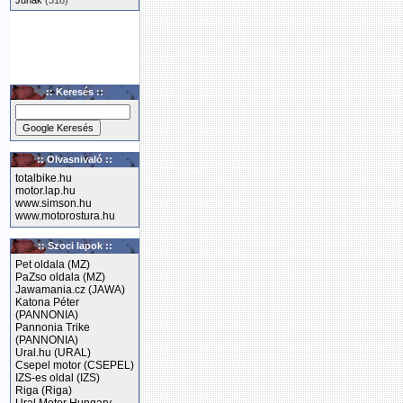
Junak
(318)
:: Keresés ::
:: Olvasnivaló ::
totalbike.hu
motor.lap.hu
www.simson.hu
www.motorostura.hu
:: Szoci lapok ::
Pet oldala (MZ)
PaZso oldala (MZ)
Jawamania.cz (JAWA)
Katona Péter
(PANNONIA)
Pannonia Trike
(PANNONIA)
Ural.hu (URAL)
Csepel motor (CSEPEL)
IZS-es oldal (IZS)
Riga (Riga)