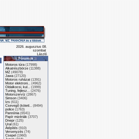
2026. augusztus 08.
szombat
László
:: Fórumok ::
Motoros túra
(17998)
Alkatrészbörze
(11388)
MZ
(49078)
Jawa
(27120)
Motoros ruházat
(1391)
Motor elektroni...
(4962)
Oldalkocsi, kul...
(1999)
Tuning, fejlesz...
(2476)
Motorszervíz
(2867)
Simson
(3406)
Izs
(611)
Csevegő (kötetl...
(8494)
police
(1763)
Pannónia
(6541)
Papír mizériák
(3707)
Dnepr
(125)
Ural
(61)
Átépítés
(910)
Versenyzés
(74)
Csepel
(1960)