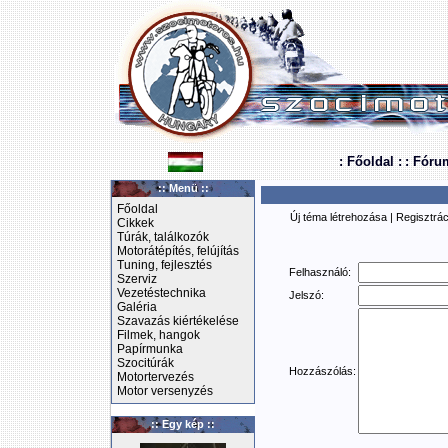
: Főoldal :
: Fóru
:: Menü ::
Főoldal
Új téma létrehozása
|
Regisztrác
Cikkek
Túrák, találkozók
Motorátépítés, felújítás
Tuning, fejlesztés
Felhasználó:
Szerviz
Vezetéstechnika
Jelszó:
Galéria
Szavazás kiértékelése
Filmek, hangok
Papírmunka
Szocitúrák
Hozzászólás:
Motortervezés
Motor versenyzés
:: Egy kép ::