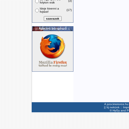
(3)
folyton esik
Ideje kivenni a
(17)
fojtást!
:: Ajánlott böngésző ::
A szocimotoros.hu 
||
Írj nekünk
::
Imp
©
HyGy
and Pee