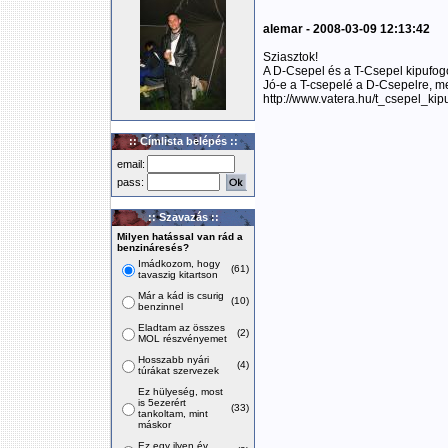
alemar - 2008-03-09 12:13:42
Sziasztok!
A D-Csepel és a T-Csepel kipufo
Jó-e a T-csepelé a D-Csepelre, me
http://www.vatera.hu/t_csepel_k
:: Címlista belépés ::
email:
pass:
:: Szavazás ::
Milyen hatással van rád a
benzináresés?
Imádkozom, hogy
(61)
tavaszig kitartson
Már a kád is csurig
(10)
benzinnel
Eladtam az összes
(2)
MOL részvényemet
Hosszabb nyári
(4)
túrákat szervezek
Ez hülyeség, most
is 5ezerért
(33)
tankoltam, mint
máskor
Ez egy ilyen év,