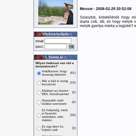
Messor - 2008-02-29 20:52:08
Sziasztok, érdeklődnék hogy mi
dupla csík, stb, és hogy melyik
melyik gyertya márka a legjobb? el
:: Címlista belépés ::
email:
pass:
:: Szavazás ::
Milyen hatással van rád a
benzináresés?
Imádkozom, hogy
(61)
tavaszig kitartson
Már a kád is csurig
(10)
benzinnel
Eladtam az összes
(2)
MOL részvényemet
Hosszabb nyári
(4)
túrákat szervezek
Ez hülyeség, most
is 5ezerért
(33)
tankoltam, mint
máskor
Ez egy ilyen év,
(3)
folyton esik