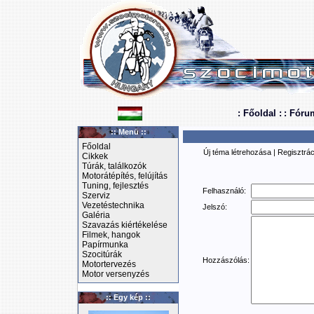
: Főoldal :
: Fóru
:: Menü ::
Főoldal
Új téma létrehozása
|
Regisztrác
Cikkek
Túrák, találkozók
Motorátépítés, felújítás
Tuning, fejlesztés
Felhasználó:
Szerviz
Vezetéstechnika
Jelszó:
Galéria
Szavazás kiértékelése
Filmek, hangok
Papírmunka
Szocitúrák
Hozzászólás:
Motortervezés
Motor versenyzés
:: Egy kép ::