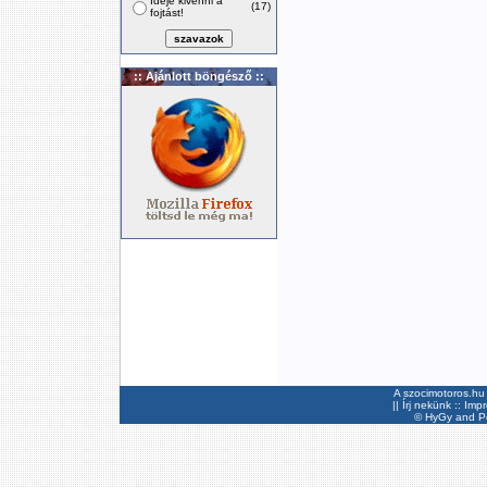
Ideje kivenni a
(17)
fojtást!
:: Ajánlott böngésző ::
A szocimotoros.hu 
||
Írj nekünk
::
Imp
©
HyGy
and Pee