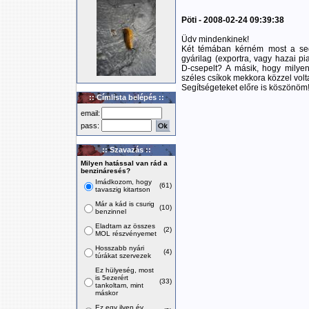
Pöti - 2008-02-24 09:39:38
Üdv mindenkinek!
Két témában kérném most a seg
gyárilag (exportra, vagy hazai p
D-csepelt? A másik, hogy milyen
széles csíkok mekkora közzel volt
Segítségeteket előre is köszönöm
:: Címlista belépés ::
email:
pass:
:: Szavazás ::
Milyen hatással van rád a
benzináresés?
Imádkozom, hogy
(61)
tavaszig kitartson
Már a kád is csurig
(10)
benzinnel
Eladtam az összes
(2)
MOL részvényemet
Hosszabb nyári
(4)
túrákat szervezek
Ez hülyeség, most
is 5ezerért
(33)
tankoltam, mint
máskor
Ez egy ilyen év,