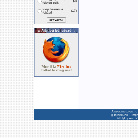
(3)
folyton esik
Ideje kivenni a
(17)
fojtást!
:: Ajánlott böngésző ::
A szocimotoros.hu 
||
Írj nekünk
::
Imp
©
HyGy
and Pee