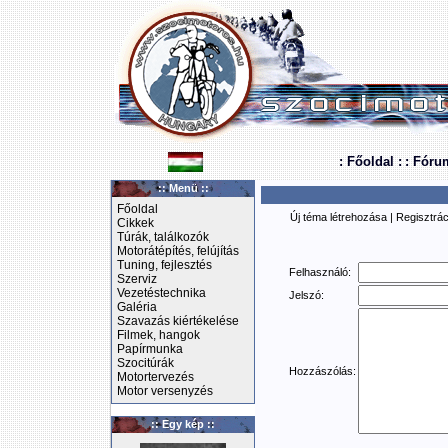
: Főoldal :
: Fóru
:: Menü ::
Főoldal
Új téma létrehozása
|
Regisztrác
Cikkek
Túrák, találkozók
Motorátépítés, felújítás
Tuning, fejlesztés
Felhasználó:
Szerviz
Vezetéstechnika
Jelszó:
Galéria
Szavazás kiértékelése
Filmek, hangok
Papírmunka
Szocitúrák
Hozzászólás:
Motortervezés
Motor versenyzés
:: Egy kép ::