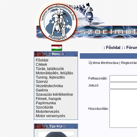
: Főoldal :
: Fóru
:: Menü ::
Főoldal
Új téma létrehozása
|
Regisztrác
Cikkek
Túrák, találkozók
Motorátépítés, felújítás
Tuning, fejlesztés
Felhasználó:
Szerviz
Jelszó:
Vezetéstechnika
Galéria
Szavazás kiértékelése
Filmek, hangok
Papírmunka
Szocitúrák
Hozzászólás:
Motortervezés
Motor versenyzés
:: Egy kép ::