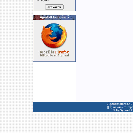
:: Ajánlott böngésző ::
A szocimotoros.hu 
||
Írj nekünk
::
Imp
©
HyGy
and Pee