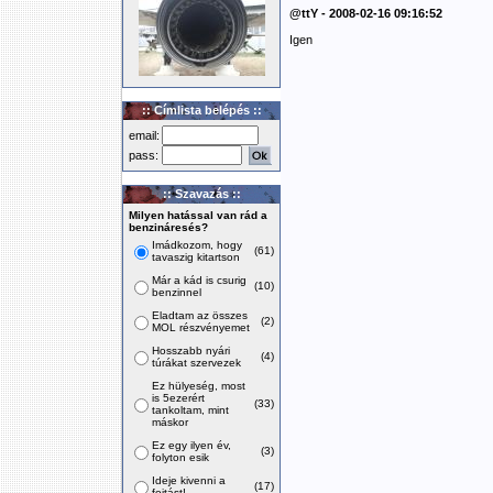
@ttY - 2008-02-16 09:16:52
Igen
:: Címlista belépés ::
email:
pass:
:: Szavazás ::
Milyen hatással van rád a
benzináresés?
Imádkozom, hogy
(61)
tavaszig kitartson
Már a kád is csurig
(10)
benzinnel
Eladtam az összes
(2)
MOL részvényemet
Hosszabb nyári
(4)
túrákat szervezek
Ez hülyeség, most
is 5ezerért
(33)
tankoltam, mint
máskor
Ez egy ilyen év,
(3)
folyton esik
Ideje kivenni a
(17)
fojtást!