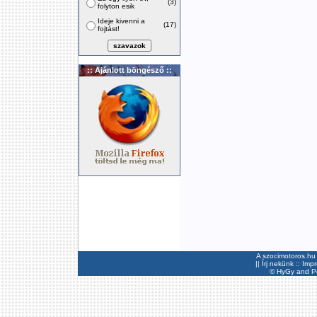
(3)
folyton esik
Ideje kivenni a
(17)
fojtást!
:: Ajánlott böngésző ::
A szocimotoros.hu 
||
Írj nekünk
::
Imp
©
HyGy
and Pee