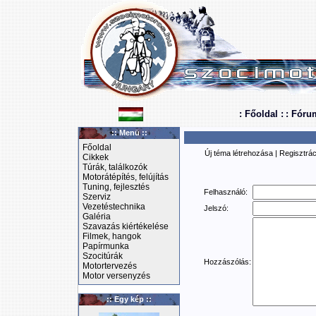
: Főoldal :
: Fóru
:: Menü ::
Főoldal
Új téma létrehozása
|
Regisztrác
Cikkek
Túrák, találkozók
Motorátépítés, felújítás
Tuning, fejlesztés
Felhasználó:
Szerviz
Vezetéstechnika
Jelszó:
Galéria
Szavazás kiértékelése
Filmek, hangok
Papírmunka
Szocitúrák
Hozzászólás:
Motortervezés
Motor versenyzés
:: Egy kép ::