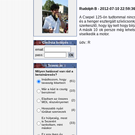
Rudolph B - 2012-07-10 22:59:3
A Csepel 125-ön tudtommal nincs 
és a henger esztergált szívócson
szerkesztő, hogy így kell hogy bírj
A másik 10 ok persze még lehets
viselkedik a motor.
üdv.: R
:: Címlista belépés ::
email:
pass:
:: Szavazás ::
Milyen hatással van rád a
benzináresés?
Imádkozom, hogy
(61)
tavaszig kitartson
Már a kád is csurig
(10)
benzinnel
Eladtam az összes
(2)
MOL részvényemet
Hosszabb nyári
(4)
túrákat szervezek
Ez hülyeség, most
is 5ezerért
(33)
tankoltam, mint
máskor
Ez egy ilyen év,