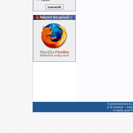
:: Ajánlott böngésző ::
A szocimotoros.hu 
||
Írj nekünk
::
Imp
©
HyGy
and Pee