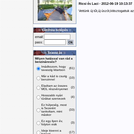
Ricsi és Laci - 2012-06-19 10:13:37
Vettünk új tűt,új úszót,kitisztogattuk
:: Címlista belépés ::
email:
pass:
:: Szavazás ::
Milyen hatással van rád a
benzináresés?
Imádkozom, hogy
(61)
tavaszig kitartson
Már a kád is csurig
(10)
benzinnel
Eladtam az összes
(2)
MOL részvényemet
Hosszabb nyári
(4)
túrákat szervezek
Ez hülyeség, most
is 5ezerért
(33)
tankoltam, mint
máskor
Ez egy ilyen év,
(3)
folyton esik
Ideje kivenni a
(17)
fojtást!