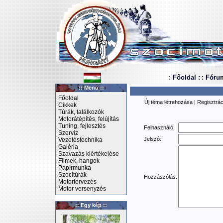
: Főoldal :
: Fóru
:: Menü ::
Főoldal
Új téma létrehozása
|
Regisztrác
Cikkek
Túrák, találkozók
Motorátépítés, felújítás
Tuning, fejlesztés
Felhasználó:
Szerviz
Jelszó:
Vezetéstechnika
Galéria
Szavazás kiértékelése
Filmek, hangok
Papírmunka
Szocitúrák
Hozzászólás:
Motortervezés
Motor versenyzés
:: Egy kép ::