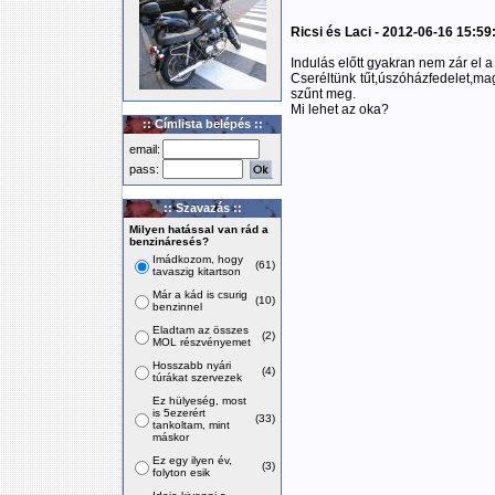
Ricsi és Laci - 2012-06-16 15:59
Indulás előtt gyakran nem zár el a
Cseréltünk tűt,úszóházfedelet,mag
szűnt meg.
Mi lehet az oka?
:: Címlista belépés ::
email:
pass:
:: Szavazás ::
Milyen hatással van rád a
benzináresés?
Imádkozom, hogy
(61)
tavaszig kitartson
Már a kád is csurig
(10)
benzinnel
Eladtam az összes
(2)
MOL részvényemet
Hosszabb nyári
(4)
túrákat szervezek
Ez hülyeség, most
is 5ezerért
(33)
tankoltam, mint
máskor
Ez egy ilyen év,
(3)
folyton esik