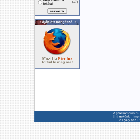
Ideje kivenni a
(17)
fojtást!
:: Ajánlott böngésző ::
A szocimotoros.hu 
||
Írj nekünk
::
Imp
©
HyGy
and Pee