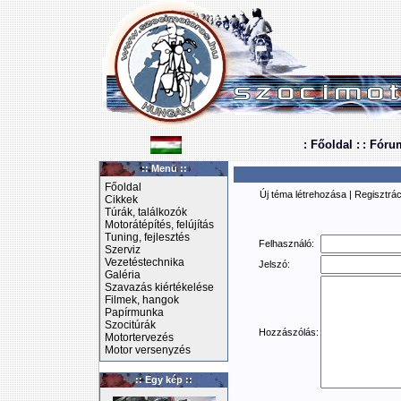
: Főoldal :
: Fóru
:: Menü ::
Főoldal
Új téma létrehozása
|
Regisztrác
Cikkek
Túrák, találkozók
Motorátépítés, felújítás
Tuning, fejlesztés
Felhasználó:
Szerviz
Vezetéstechnika
Jelszó:
Galéria
Szavazás kiértékelése
Filmek, hangok
Papírmunka
Szocitúrák
Hozzászólás:
Motortervezés
Motor versenyzés
:: Egy kép ::