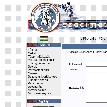
: Főoldal :
: Fóru
:: Menü ::
Főoldal
Új téma létrehozása
|
Regisztrác
Cikkek
Túrák, találkozók
Motorátépítés, felújítás
Tuning, fejlesztés
Felhasználó:
Szerviz
Jelszó:
Vezetéstechnika
Galéria
Szavazás kiértékelése
Filmek, hangok
Papírmunka
Szocitúrák
Hozzászólás:
Motortervezés
Motor versenyzés
:: Egy kép ::