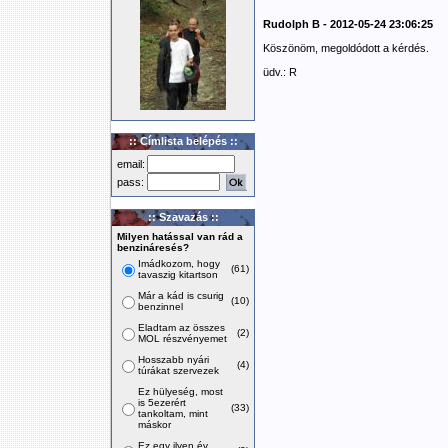
Rudolph B - 2012-05-24 23:06:25
Köszönöm, megoldódott a kérdés.
üdv.: R
:: Címlista belépés ::
email:
pass:
:: Szavazás ::
Milyen hatással van rád a
benzináresés?
Imádkozom, hogy
(61)
tavaszig kitartson
Már a kád is csurig
(10)
benzinnel
Eladtam az összes
(2)
MOL részvényemet
Hosszabb nyári
(4)
túrákat szervezek
Ez hülyeség, most
is 5ezerért
(33)
tankoltam, mint
máskor
Ez egy ilyen év,