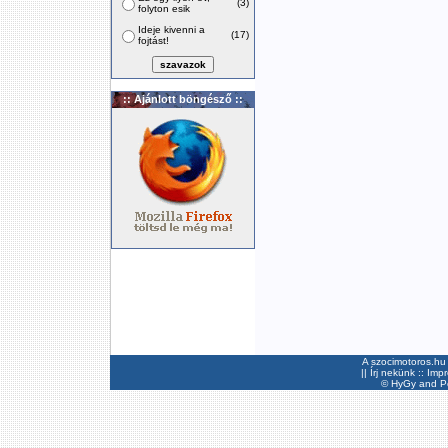
(3)
folyton esik
Ideje kivenni a
(17)
fojtást!
:: Ajánlott böngésző ::
A szocimotoros.hu 
||
Írj nekünk
::
Imp
©
HyGy
and Pee